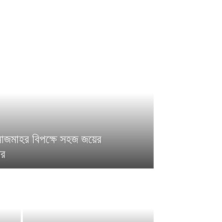
াজমাহর বিপক্ষে সহজ জয়ের
সর