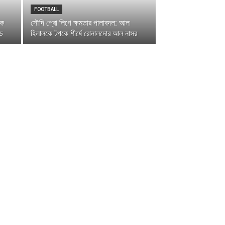
FOOTBALL
কে
সৌদি প্রো লিগে ক্ষমতার পালাবদল: আল
েড
হিলালকে টপকে শীর্ষে রোনালদোর আল নাসর