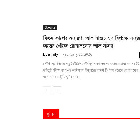
Sports
কিংস কাপের মহারণ: আল নাজমাহর বিপক্ষে সহ
জয়ের খোঁজে রোনালদোর আল নাসর
bdamily
-
February 25, 2026
সৌদি প্রো লিগের পয়েন্ট টেবিলের শীর্ষস্থান দখলের পর এবার ঘরোয়া নক-আউট
টুর্নামেন্ট 'কিংস কাপ'-এ আধিপত্য বিস্তারের লক্ষ্য নির্ধারণ করেছে রোনালদোর
আল নাসর। টুর্নামেন্টের শেষ...
ফুটবল