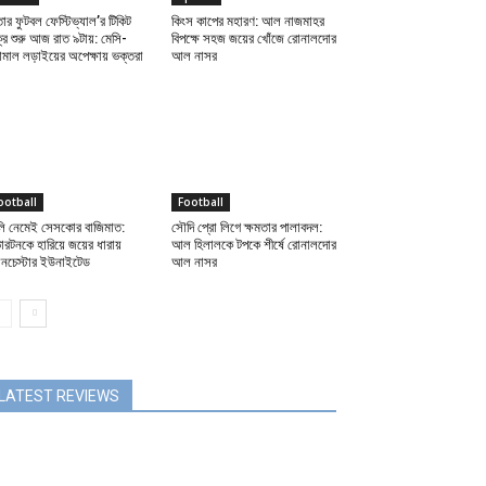
ার ফুটবল ফেস্টিভ্যাল’র টিকিট
কিংস কাপের মহারণ: আল নাজমাহর
্রি শুরু আজ রাত ৯টায়: মেসি-
বিপক্ষে সহজ জয়ের খোঁজে রোনালদোর
়ামাল লড়াইয়ের অপেক্ষায় ভক্তরা
আল নাসর
ootball
Football
লি নেমেই সেসকোর বাজিমাত:
সৌদি প্রো লিগে ক্ষমতার পালাবদল:
ারটনকে হারিয়ে জয়ের ধারায়
আল হিলালকে টপকে শীর্ষে রোনালদোর
ানচেস্টার ইউনাইটেড
আল নাসর
LATEST REVIEWS