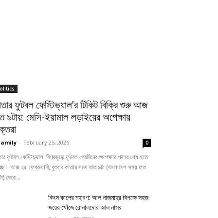
olitics
তার ফুটবল ফেস্টিভ্যাল’র টিকিট বিক্রি শুরু আজ
াত ৯টায়: মেসি-ইয়ামাল লড়াইয়ের অপেক্ষায়
ক্তরা
amily
-
February 25, 2026
0
ার ফুটবল ফেস্টিভ্যাল: বিশ্বজুড়ে ফুটবল প্রেমীদের অপেক্ষার প্রহর শেষ হতে
্ছে। আজ ২৫ ফেব্রুয়ারি, বুধবার কাতার সময় রাত ৯টা (বাংলাদেশ সময় রাত
া) থেকে...
কিংস কাপের মহারণ: আল নাজমাহর বিপক্ষে সহজ
জয়ের খোঁজে রোনালদোর আল নাসর