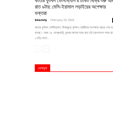
কাতার ফুটবল ফেস্টিভ্যাল’র টিকিট বিক্রি শুরু 
রাত ৯টায়: মেসি-ইয়ামাল লড়াইয়ের অপেক্ষায়
ভক্তরা
bdamily
-
February 25, 2026
কাতার ফুটবল ফেস্টিভ্যাল: বিশ্বজুড়ে ফুটবল প্রেমীদের অপেক্ষার প্রহর শেষ হ
যাচ্ছে। আজ ২৫ ফেব্রুয়ারি, বুধবার কাতার সময় রাত ৯টা (বাংলাদেশ সময় রা
১২টা) থেকে...
খেলাধুলা