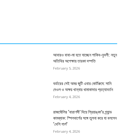
আবারও বাবা-মা হতে যাচ্ছেন শাকিব-বুবলী: নতুন
অতিথির অপেক্ষায় তারকা দম্পতি
February 5, 2026
বর্ডারের সেই অমর জুটি এবার কোর্টরুমে: সানি
দেওল ও অক্ষয় খান্নার ধামাকাদার প্রত্যাবর্তন
February 4, 2026
রাজমৌলির ‘বারাণসী’ দিয়ে প্রিয়াঙ্কা’র গ্র্যান্ড
কামব্যাক: স্পিলবার্গের সঙ্গে তুলনা করে যা বললেন
‘দেশি গার্ল’
February 4, 2026