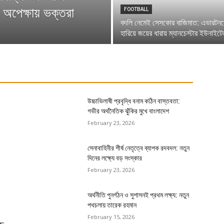
 অপেক্ষায় ভক্তরা
FOOTBALL
বদলি নেমেই সেসকোর বাজিমাত: এভারটন
হারিয়ে জয়ের ধারায় ম্যানচেস্টার ইউনাইট
উচ্চাভিলাষী প্রবৃদ্ধি বনাম কঠিন বাস্তবতা:
গভীর অর্থনৈতিক ঝুঁকির মুখে বাংলাদেশ
February 23, 2026
সেনাবাহিনীর শীর্ষ নেতৃত্বে ব্যাপক রদবদল: নতুন
দিনের লক্ষ্যে বড় সংস্কার
February 23, 2026
অর্থনীতি পুনর্গঠন ও সুশাসনই প্রথম লক্ষ্য: নতুন
পথচলায় তারেক রহমান
February 15, 2026