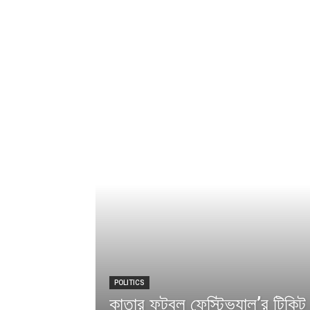
POLITICS
কাতার ফুটবল ফেস্টিভ্যাল’র টিকিট