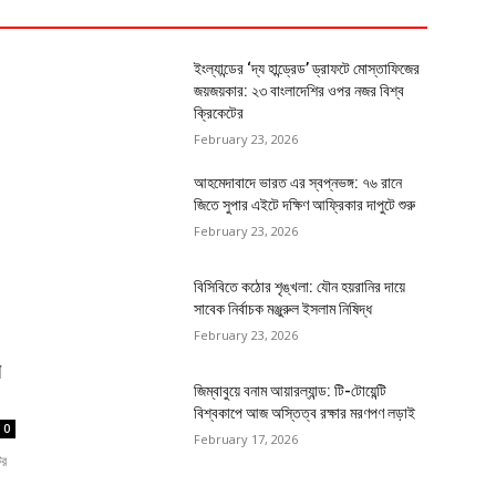
ইংল্যান্ডের ‘দ্য হান্ড্রেড’ ড্রাফটে মোস্তাফিজের
জয়জয়কার: ২৩ বাংলাদেশির ওপর নজর বিশ্ব
ক্রিকেটের
February 23, 2026
আহমেদাবাদে ভারত এর স্বপ্নভঙ্গ: ৭৬ রানে
জিতে সুপার এইটে দক্ষিণ আফ্রিকার দাপুটে শুরু
February 23, 2026
বিসিবিতে কঠোর শৃঙ্খলা: যৌন হয়রানির দায়ে
সাবেক নির্বাচক মঞ্জুরুল ইসলাম নিষিদ্ধ
February 23, 2026
র
জিম্বাবুয়ে বনাম আয়ারল্যান্ড: টি-টোয়েন্টি
বিশ্বকাপে আজ অস্তিত্ব রক্ষার মরণপণ লড়াই
0
February 17, 2026
ের