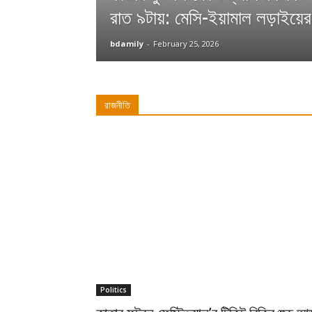
রাত ৯টায়: মেসি-ইয়ামাল লড়াইয়ের
bdamily
-
February 25, 2026
রাজনীতি
Politics