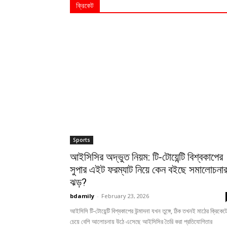
ক্রিকেট
Sports
আইসিসির অদ্ভুত নিয়ম: টি-টোয়েন্টি বিশ্বকাপের
সুপার এইট ফরম্যাট নিয়ে কেন বইছে সমালোচনা
ঝড়?
bdamily
-
February 23, 2026
আইসিসি টি-টোয়েন্টি বিশ্বকাপের উন্মাদনা যখন তুঙ্গে, ঠিক তখনই মাঠের ক্রিকেট
চেয়ে বেশি আলোচনায় উঠে এসেছে আইসিসির তৈরি করা প্রতিযোগিতার