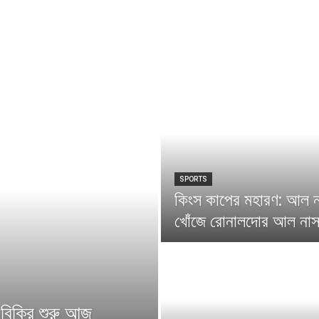
SPORTS
কিংস কাপের মহারণ: আল ন
খোঁজে রোনালদোর আল না
 বিক্রি শুরু আজ