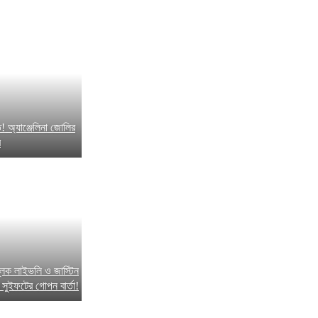
 অ্যাঞ্জেলিনা জোলির
র
েক লাইভলি ও জাস্টিন
 সুইফটের গোপন বার্তা!