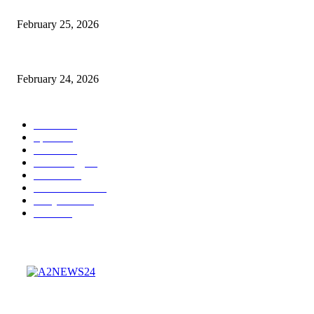
কিংস কাপের মহারণ: আল নাজমাহর বিপক্ষে সহজ জয়ের খোঁজে রোনালদোর আল নাসর
February 25, 2026
বদলি নেমেই সেসকোর বাজিমাত: এভারটনকে হারিয়ে জয়ের ধারায় ম্যানচেস্টার ইউনাইটেড
February 24, 2026
POPULAR CATEGORY
Politics
50
Sports
50
Cricket
28
Technology
22
Football
20
Entertainment
16
Bollywood
11
Feature
7