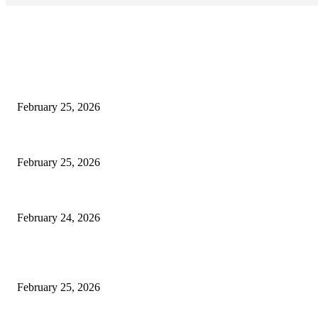
EDITOR PICKS
কাতার ফুটবল ফেস্টিভ্যাল’র টিকিট বিক্রি শুরু আজ রাত ৯টায়: মেসি-ইয়ামাল লড়াইয়ের অপেক্ষা
February 25, 2026
কিংস কাপের মহারণ: আল নাজমাহর বিপক্ষে সহজ জয়ের খোঁজে রোনালদোর আল নাসর
February 25, 2026
বদলি নেমেই সেসকোর বাজিমাত: এভারটনকে হারিয়ে জয়ের ধারায় ম্যানচেস্টার ইউনাইটেড
February 24, 2026
POPULAR POSTS
কাতার ফুটবল ফেস্টিভ্যাল’র টিকিট বিক্রি শুরু আজ রাত ৯টায়: মেসি-ইয়ামাল লড়াইয়ের অপেক্ষা
February 25, 2026