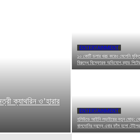
ENTERTAINMENT
১০ কোটি ডলার খরচ করেও মেলেনি মুক্তি!
বিরুদ্ধে বিস্ফোরক অভিযোগ ব্র্যাড পিটে
ত্রী ক্যাথরিন ও’হারার
ENTERTAINMENT
হলিউডে আইনি লড়াইয়ের নতুন মোড়: ব্ল
বালদোনির দ্বন্দ্বে এবার ফাঁস হলো টেইলর