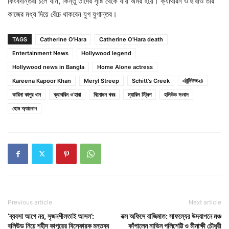
কিংবদন্তিরা চলে যান, কিন্তু তাঁদের সৃষ্টি থেকে যায় অমর হয়ে। ক্যাথরিন ও’হারাও তাঁর
কাজের মধ্য দিয়ে বেঁচে থাকবেন যুগ যুগান্তর।
TAGS
Catherine O'Hara
Catherine O'Hara death
Entertainment News
Hollywood legend
Hollywood news in Bangla
Home Alone actress
Kareena Kapoor Khan
Meryl Streep
Schitt's Creek
এটুনিউজ২৪
কারিনা কাপুর খান
ক্যাথরিন ও’হারা
বিনোদন খবর
ম্যারিল স্ট্রিপ
হলিউড সংবাদ
হোম অ্যালোন
Previous article
Next article
‘ব্যবসা আগে নয়, সৃজনশীলতাই আসল’:
বক্স অফিসে বাজিমাত: সাফল্যের উদযাপনে মঞ্চ
বলিউড নিয়ে শহীদ কাপুরের বিস্ফোরক মন্তব্য
কাঁপালেন নাভিন পলিশেট্টি ও মীনাক্ষী চৌধুরী