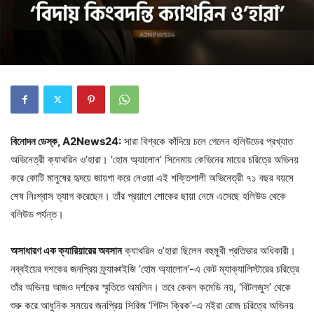
বিনোদন ডেস্ক, A2News24:
সারা বিশ্বকে কাঁদিয়ে চলে গেলেন হলিউডের প্রখ্যাত
অভিনেত্রী ক্যাথরিন ও’হারা। ‘হোম অ্যালোন’ সিনেমায় কেভিনের মায়ের চরিত্রে অভিনয়
করে কোটি মানুষের হৃদয়ে জায়গা করে নেওয়া এই শক্তিশালী অভিনেত্রী ৭১ বছর বয়সে
শেষ নিঃশ্বাস ত্যাগ করেছেন। তাঁর প্রয়াণে শোকের ছায়া নেমে এসেছে হলিউড থেকে
বলিউড পর্যন্ত।
অসাধারণ এক ক্যারিয়ারের অবসান
ক্যাথরিন ও’হারা ছিলেন বহুমুখী প্রতিভার অধিকারী।
নব্বইয়ের দশকের জনপ্রিয় ফ্র্যাঞ্চাইজি ‘হোম অ্যালোন’-এ কেট ম্যাক্যালিস্টারের চরিত্রে
তাঁর অভিনয় আজও দর্শকের স্মৃতিতে অমলিন। তবে কেবল কমেডি নয়, ‘বিটলজুস’ থেকে
শুরু করে আধুনিক সময়ের জনপ্রিয় সিরিজ ‘শিটস ক্রিক’-এ মইরা রোজ চরিত্রে অভিনয়