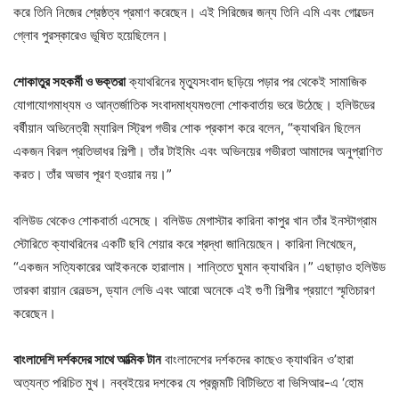
করে তিনি নিজের শ্রেষ্ঠত্ব প্রমাণ করেছেন। এই সিরিজের জন্য তিনি এমি এবং গোল্ডেন
গ্লোব পুরস্কারেও ভূষিত হয়েছিলেন।
শোকাতুর সহকর্মী ও ভক্তরা
ক্যাথরিনের মৃত্যুসংবাদ ছড়িয়ে পড়ার পর থেকেই সামাজিক
যোগাযোগমাধ্যম ও আন্তর্জাতিক সংবাদমাধ্যমগুলো শোকবার্তায় ভরে উঠেছে। হলিউডের
বর্ষীয়ান অভিনেত্রী ম্যারিল স্ট্রিপ গভীর শোক প্রকাশ করে বলেন, “ক্যাথরিন ছিলেন
একজন বিরল প্রতিভাধর শিল্পী। তাঁর টাইমিং এবং অভিনয়ের গভীরতা আমাদের অনুপ্রাণিত
করত। তাঁর অভাব পূরণ হওয়ার নয়।”
বলিউড থেকেও শোকবার্তা এসেছে। বলিউড মেগাস্টার কারিনা কাপুর খান তাঁর ইনস্টাগ্রাম
স্টোরিতে ক্যাথরিনের একটি ছবি শেয়ার করে শ্রদ্ধা জানিয়েছেন। কারিনা লিখেছেন,
“একজন সত্যিকারের আইকনকে হারালাম। শান্তিতে ঘুমান ক্যাথরিন।” এছাড়াও হলিউড
তারকা রায়ান রেনল্ডস, ড্যান লেভি এবং আরো অনেকে এই গুণী শিল্পীর প্রয়াণে স্মৃতিচারণ
করেছেন।
বাংলাদেশি দর্শকদের সাথে আত্মিক টান
বাংলাদেশের দর্শকদের কাছেও ক্যাথরিন ও’হারা
অত্যন্ত পরিচিত মুখ। নব্বইয়ের দশকের যে প্রজন্মটি বিটিভিতে বা ভিসিআর-এ ‘হোম