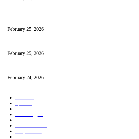
POPULAR POSTS
কাতার ফুটবল ফেস্টিভ্যাল’র টিকিট বিক্রি শুরু আজ রাত ৯টায়: মেসি-ইয়ামাল লড়াইয়ের অপেক্ষা
February 25, 2026
কিংস কাপের মহারণ: আল নাজমাহর বিপক্ষে সহজ জয়ের খোঁজে রোনালদোর আল নাসর
February 25, 2026
বদলি নেমেই সেসকোর বাজিমাত: এভারটনকে হারিয়ে জয়ের ধারায় ম্যানচেস্টার ইউনাইটেড
February 24, 2026
POPULAR CATEGORY
Politics
50
Sports
50
Cricket
28
Technology
22
Football
20
Entertainment
16
Bollywood
11
Feature
7