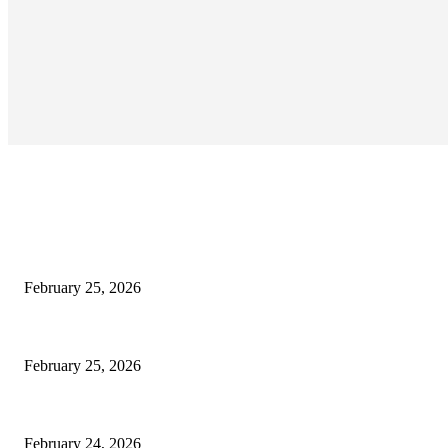
EDITOR PICKS
কাতার ফুটবল ফেস্টিভ্যাল’র টিকিট বিক্রি শুরু আজ রাত ৯টায়: মেসি-ইয়ামাল লড়াইয়ের অপেক্ষা
February 25, 2026
কিংস কাপের মহারণ: আল নাজমাহর বিপক্ষে সহজ জয়ের খোঁজে রোনালদোর আল নাসর
February 25, 2026
বদলি নেমেই সেসকোর বাজিমাত: এভারটনকে হারিয়ে জয়ের ধারায় ম্যানচেস্টার ইউনাইটেড
February 24, 2026