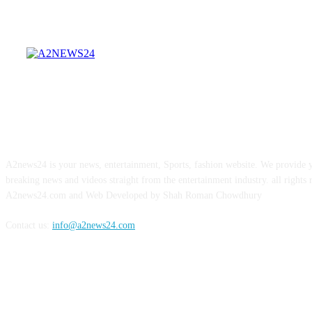
ABOUT US
A2news24 is your news, entertainment, Sports, fashion website. We provide y
breaking news and videos straight from the entertainment industry. all rights 
A2news24.com and Web Developed by Shah Roman Chowdhury
Contact us:
info@a2news24.com
FOLLOW US