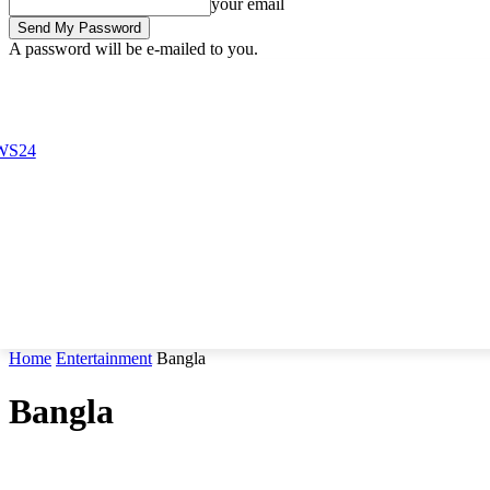
your email
A password will be e-mailed to you.
Friday, August 7, 2026
Sign in / Join
Buy now!
Home
Entertainment
Bangla
Bangla