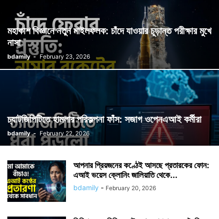
মহাকাশ বিজ্ঞানে নতুন মাইলফলক: চাঁদে যাওয়ার চূড়ান্ত পরীক্ষার মুখে
নাসা
bdamily
-
February 23, 2026
চ্যাটজিপিটিতে হামলার পরিকল্পনা ফাঁস: সজাগ ওপেনএআই কর্মীরা
bdamily
-
February 22, 2026
আপনার প্রিয়জনের কণ্ঠেই আসছে প্রতারকের ফোন:
এআই ভয়েস ক্লোনিং জালিয়াতি থেকে...
bdamily
-
February 20, 2026