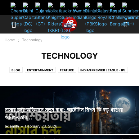
Home
Technology
TECHNOLOGY
BLOG
ENTERTAINMENT
FEATURE
INDIAN PREMIER LEAGUE - IPL
LIVE
LIVE SCORE
PHOTOGRAPHY
POLITICS
REVIEWS
SPORTS
TECHNOLOGY
VIDEOS
নাসার চন্দ্র অভিযানে নতুন বাধা: আর্টেমিস মিশন কি বড় ধরণের
অনিশ্চয়তার...
bdamily
-
February 23, 2026