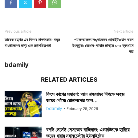
Previous article
Next article
তারেক রহমান এর বিশেষ সাক্ষাৎকার: নতুন
পালেকেলেতে লঙ্কানদের হোয়াইটওয়াশ করল
বাংলাদেশের জন্য এক মহাপরিকল্পনা
ইংল্যান্ড: বেথেল-কারান জাদুতে ৩-০ ব্যবধানে
জয়
bdamily
RELATED ARTICLES
কিংস কাপের মহারণ: আল নাজমাহর বিপক্ষে সহজ
জয়ের খোঁজে রোনালদোর আল...
bdamily
-
February 25, 2026
বদলি নেমেই সেসকোর বাজিমাত: এভারটনকে হারিয়ে
জয়ের ধারায় ম্যানচেস্টার ইউনাইটেড