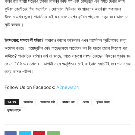
গভীর রাত হওয়া সত্ত্বেও ঢাকার বিভিন্ন কফি শপ এবং রেস্টুরেন্টে এই ম্যাচ দেখার জন্য
ফুটবল প্রেমীদের ভিড় জমেছিল। সোশ্যাল মিডিয়ায় বাংলাদেশের আর্সেনাল ভক্তদের
উল্লাস এখন তুঙ্গে। গানার্সদের এই জয় বাংলাদেশের ফুটবল পাড়াতেও নতুন করে আলোচনা
সৃষ্টি করেছে।
উপসংহার: সামনে কী ঘটবে?
কারাবাও কাপের ফাইনালে এখন আর্সেনাল প্রতিপক্ষের জন্য
অপেক্ষা করছে। ওয়েম্বলির সেই মাহেন্দ্রক্ষণে আর্তেতার দল কি পারবে তাদের শিরোপা খরা
কাটাতে? গানার্সদের বর্তমান ফর্ম যা বলছে, তাতে ভক্তরা স্বপ্ন দেখছেন সিজনের প্রথম বড়
কোনো ট্রফি ঘরে তোলার। আগামী মাসে অনুষ্ঠিতব্য সেই ফাইনাল ম্যাচটিই হবে গানার্সদের
জন্য আসল পরীক্ষা।
Follow Us on Facebook:
A2news24
TAGS
আর্সেনাল
আর্সেনাল জয়ী
কারাবাও কাপ
চেলসি
ফুটবল নিউজ
ফুটবল লাইভ।