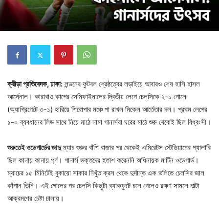
ক্রীড়া প্রতিবেদক, ঢাকা:
লন্ডনের ফুটবল শ্রেষ্ঠত্বের লড়াইয়ে আবারও শেষ হাসি হাসল
আর্সেনাল। কারাবাও কাপের সেমিফাইনালের দ্বিতীয় লেগে চেলসিকে ২-১ গোলে
(অ্যাগ্রিগেটে ৩-১) হারিয়ে শিরোপার মঞ্চে পা রাখল মিকেল আর্তেতার দল। প্রথম লেগের
১-০ ব্যবধানের লিড সাথে নিয়ে মাঠে নামা গানার্সরা ঘরের মাঠে শুরু থেকেই ছিল বিধ্বংসী।
শুরুতেই ওডেগার্ডের জাদু
ম্যাচ শুরুর বাঁশি বাজার পর থেকেই এমিরেটস স্টেডিয়ামের গ্যালারি
ছিল কানায় কানায় পূর্ণ। গানার্স ভক্তদের হতাশ করেননি অধিনায়ক মার্টিন ওডেগার্ড।
ম্যাচের ১৫ মিনিটেই বুকায়ো সাকার নিখুঁত ক্রস থেকে দুর্দান্ত এক ভলিতে চেলসির জাল
কাঁপান তিনি। এই গোলের পর চেলসি কিছুটা ব্যাকফুটে চলে গেলেও রক্ষণ সামলে পাল্টা
আক্রমণের চেষ্টা চালায়।