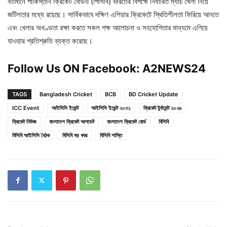
বর্তমানে পাকিস্তান ক্রিকেট বোর্ডও (পিসিবি) ভারতের বিপক্ষে নির্ধারিত ম্যাচ খেলা নিয়ে
জটিলতার মধ্যে রয়েছে। সার্বিকভাবে দক্ষিণ এশিয়ার ক্রিকেটে স্থিতিশীলতা ফিরিয়ে আনতে
এবং খেলার অখণ্ডতা রক্ষা করতে সকল পক্ষ আলোচনা ও সহযোগিতার মাধ্যমে এগিয়ে
যাওয়ার প্রতিশ্রুতি ব্যক্ত করেছে।
Follow Us ON Facebook:
A2NEWS24
TAGS
Bangladesh Cricket
BCB
BD Cricket Update
ICC Event
আইসিসি ইভেন্ট
আইসিসি ইভেন্ট ২০৩১
ক্রিকেট টুর্নামেন্ট ২০২৬
ক্রিকেট নিউজ
বাংলাদেশ ক্রিকেট আপডেট
বাংলাদেশ ক্রিকেট বোর্ড
বিসিবি
বিসিবি আইসিসি বৈঠক
বিসিবি বড় খবর
বিসিবি শাস্তি