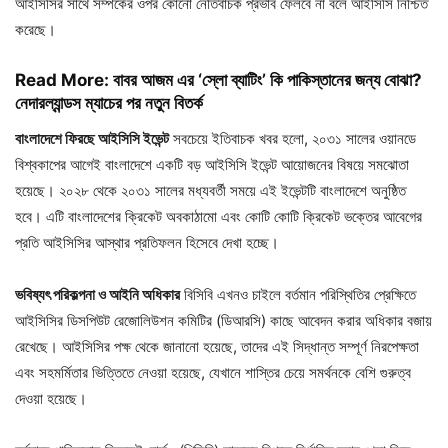
আইসিসির সাথে সম্পর্কের ওপর কোনো নেতিবাচক প্রভাব ফেলবে না বলে আইসিসি নিশ্চিত
করেছে।
Read More:
বাবর আজম এর ‘স্লো ব্যাটিং’ কি পাকিস্তানের জন্য বোঝা?
নেদারল্যান্ডস ম্যাচের পর নতুন বিতর্ক
বাংলাদেশে ফিরছে আইসিসি ইভেন্ট
সবচেয়ে ইতিবাচক খবর হলো, ২০৩১ সালের ওয়ানডে
বিশ্বকাপের আগেই বাংলাদেশে একটি বড় আইসিসি ইভেন্ট আয়োজনের বিষয়ে সমঝোতা
হয়েছে। ২০২৮ থেকে ২০৩১ সালের মধ্যবর্তী সময়ে এই ইভেন্টটি বাংলাদেশে অনুষ্ঠিত
হবে। এটি বাংলাদেশের ক্রিকেট অবকাঠামো এবং কোটি কোটি ক্রিকেট ভক্তের আবেগের
প্রতি আইসিসির আস্থার প্রতিফলন হিসেবে দেখা হচ্ছে।
ভবিষ্যৎ পরিকল্পনা ও আইনি অধিকার
বিসিবি এখনও চাইলে বর্তমান পরিস্থিতির প্রেক্ষিতে
আইসিসির ডিসপিউট রেজোলিউশন কমিটির (ডিআরসি) কাছে আবেদন করার অধিকার বজায়
রেখেছে। আইসিসির পক্ষ থেকে জানানো হয়েছে, তাদের এই সিদ্ধান্ত সম্পূর্ণ নিরপেক্ষতা
এবং সহমর্মিতার ভিত্তিতে নেওয়া হয়েছে, যেখানে শাস্তির চেয়ে সমর্থনকে বেশি গুরুত্ব
দেওয়া হয়েছে।