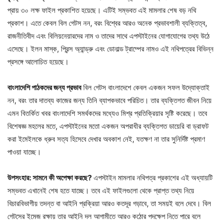
প্রায় ৩০ লক্ষ ফাইল প্রকাশিত হয়েছে। এটিই সম্ভবত এই মামলার শেষ বড় নথি
প্রকাশ। এতে কেবল বিল গেটস নন, বরং বিশ্বের আরও অনেক প্রভাবশালী ব্যক্তিত্ব,
রাজনীতিবীদ এবং বিলিয়নেয়ারদের নাম ও তাদের সাথে এপস্টাইনের যোগাযোগের তথ্য উঠে
এসেছে। ইলন মাস্ক, প্রিন্স অ্যান্ড্রু এবং ডোনাল্ড ট্রাম্পের নামও এই নথিপত্রের বিভিন্ন
প্রসঙ্গে আলোচিত হয়েছে।
বাংলাদেশি পাঠকদের জন্য প্রভাব
বিল গেটস বাংলাদেশে কেবল একজন সফল উদ্যোক্তাই
নন, বরং তার দাতব্য কাজের জন্য তিনি ব্যাপকভাবে পরিচিত। তার ব্যক্তিগত জীবন নিয়ে
এমন বিতর্কিত খবর বাংলাদেশি সমর্থকদের মধ্যেও মিশ্র প্রতিক্রিয়ার সৃষ্টি করেছে। তবে
বিশেষজ্ঞ মহলের মতে, এপস্টাইনের মতো একজন অপরাধীর ব্যক্তিগত ডায়েরি বা ড্রাফট
করা ইমেইলকে ধ্রুব সত্য হিসেবে দেখার অবকাশ নেই, যতক্ষণ না তার সুনির্দিষ্ট প্রমাণ
পাওয়া যাচ্ছে।
উপসংহার: সামনে কী অপেক্ষা করছে?
এপস্টাইন মামলার নথিপত্র প্রকাশের এই অধ্যায়টি
সম্ভবত এখানেই শেষ হতে যাচ্ছে। তবে এই ফাইলগুলো থেকে প্রাপ্ত তথ্য নিয়ে
বিচারবিভাগীয় তদন্ত বা আইনি প্রক্রিয়া আরও কতদূর গড়াবে, তা সময়ই বলে দেবে। বিল
গেটসের ইমেজ রক্ষায় তার আইনি দল আগামীতে আরও কঠোর পদক্ষেপ নিতে পারে বলে