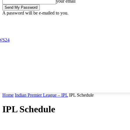
your email
A password will be e-mailed to you.
Saturday, August 8, 2026
Sign in / Join
Buy now!
Home
Indian Premier League – IPL
IPL Schedule
IPL Schedule