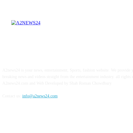
ABOUT US
A2news24 is your news, entertainment, Sports, fashion website. We provide y
breaking news and videos straight from the entertainment industry. all rights 
A2news24.com and Web Developed by Shah Roman Chowdhury
Contact us:
info@a2news24.com
FOLLOW US