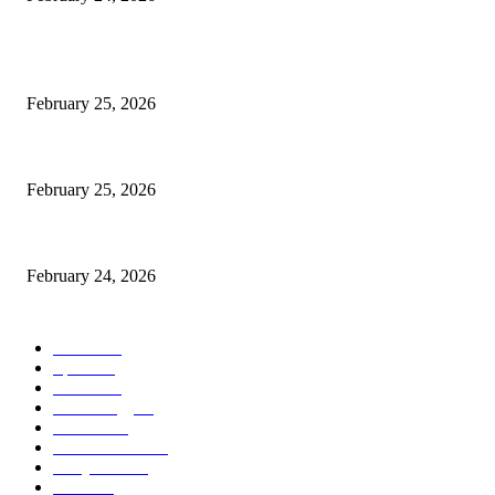
POPULAR POSTS
কাতার ফুটবল ফেস্টিভ্যাল’র টিকিট বিক্রি শুরু আজ রাত ৯টায়: মেসি-ইয়ামাল লড়াইয়ের অপেক্ষা
February 25, 2026
কিংস কাপের মহারণ: আল নাজমাহর বিপক্ষে সহজ জয়ের খোঁজে রোনালদোর আল নাসর
February 25, 2026
বদলি নেমেই সেসকোর বাজিমাত: এভারটনকে হারিয়ে জয়ের ধারায় ম্যানচেস্টার ইউনাইটেড
February 24, 2026
POPULAR CATEGORY
Politics
50
Sports
50
Cricket
28
Technology
22
Football
20
Entertainment
16
Bollywood
11
Feature
7