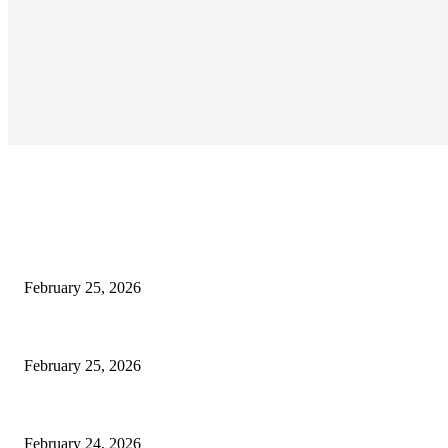
EDITOR PICKS
কাতার ফুটবল ফেস্টিভ্যাল’র টিকিট বিক্রি শুরু আজ রাত ৯টায়: মেসি-ইয়ামাল লড়াইয়ের অপেক্ষা
February 25, 2026
কিংস কাপের মহারণ: আল নাজমাহর বিপক্ষে সহজ জয়ের খোঁজে রোনালদোর আল নাসর
February 25, 2026
বদলি নেমেই সেসকোর বাজিমাত: এভারটনকে হারিয়ে জয়ের ধারায় ম্যানচেস্টার ইউনাইটেড
February 24, 2026