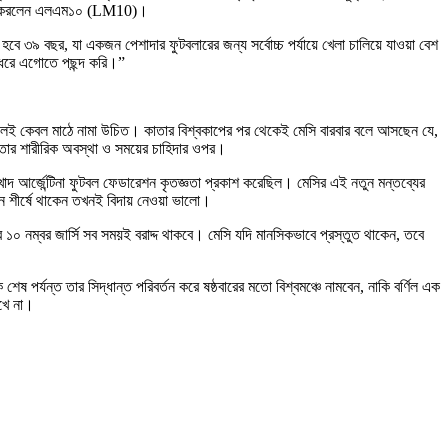
ন্তব্য করলেন এলএম১০ (LM10)।
হবে ৩৯ বছর, যা একজন পেশাদার ফুটবলারের জন্য সর্বোচ্চ পর্যায়ে খেলা চালিয়ে যাওয়া বেশ
 ধরে এগোতে পছন্দ করি।”
থাকলেই কেবল মাঠে নামা উচিত। কাতার বিশ্বকাপের পর থেকেই মেসি বারবার বলে আসছেন যে,
 তার শারীরিক অবস্থা ও সময়ের চাহিদার ওপর।
খোদ আর্জেন্টিনা ফুটবল ফেডারেশন কৃতজ্ঞতা প্রকাশ করেছিল। মেসির এই নতুন মন্তব্যের
ন শীর্ষে থাকেন তখনই বিদায় নেওয়া ভালো।
১০ নম্বর জার্সি সব সময়ই বরাদ্দ থাকবে। মেসি যদি মানসিকভাবে প্রস্তুত থাকেন, তবে
 পর্যন্ত তার সিদ্ধান্ত পরিবর্তন করে ষষ্ঠবারের মতো বিশ্বমঞ্চে নামবেন, নাকি বর্ণিল এক
াখে না।