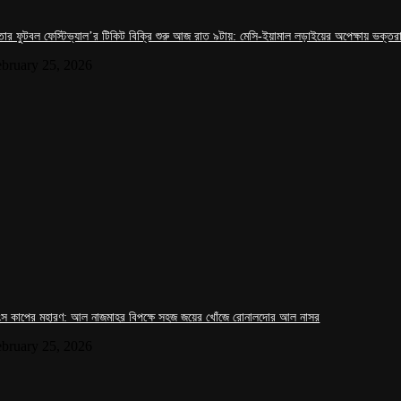
তার ফুটবল ফেস্টিভ্যাল’র টিকিট বিক্রি শুরু আজ রাত ৯টায়: মেসি-ইয়ামাল লড়াইয়ের অপেক্ষায় ভক্তর
ebruary 25, 2026
ংস কাপের মহারণ: আল নাজমাহর বিপক্ষে সহজ জয়ের খোঁজে রোনালদোর আল নাসর
ebruary 25, 2026