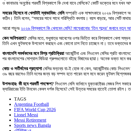
ও কানাডায় অনুষ্ঠেয় পরবর্তী বিশ্বকাপে কি দেখা যাবে মেসিকে? কোটি ভক্তের মনে যখন 
সময়ের হিসেবে না খেলাটাই স্বাভাবিক: মেসি
সম্প্রতি এক সাক্ষাৎকারে ২০২৬ বিশ্বকাপে অং
কঠিন। তিনি বলেন, “সময়ের সাথে সাথে পরিস্থিতি বদলায়। বয়স বাড়ছে, আর সেটি মাথায়
আরো পড়ুনঃ
২০২৬ বিশ্বকাপে কি খেলবেন মেসি? মাশ্চেরানোর ‘তিন শব্দের’ জবাবে নতুন আশ
কেন অনিশ্চয়তা?
মেসির মতে, শুধুমাত্র আবেগের ওপর ভিত্তি করে বিশ্বকাপে খেলা সম্ভব 
তিনি এখন ফুটবলকে উপভোগ করছেন এবং কোনো চাপ নিতে চাচ্ছেন না। তবে ভক্তদের জন্য 
বাংলাদেশি সমর্থকদের মনে মিশ্র প্রতিক্রিয়া
আর্জেন্টিনা এবং লিওনেল মেসির প্রতি বাংলাদ
পর বাংলাদেশের সোশ্যাল মিডিয়া গ্রুপগুলোতে বইছে বিষাদের ছায়া। অনেক ভক্ত মনে ক
কোচ ও সতীর্থদের প্রত্যাশা
মেসির মন্তব্য যা-ই হোক না কেন, আর্জেন্টিনার কোচ লিওনেল
৩৯ বছর বয়সেও তিনি দলের জন্য বড় সম্পদ হতে পারেন বলে মনে করেন ফুটবল বিশ্লেষক
উপসংহার: কী হবে পরবর্তী পদক্ষেপ?
লিওনেল মেসি বর্তমানে যুক্তরাষ্ট্রের মেজর লিগ সকার
ক্যারিয়ারের ইতি টানবেন কেবল দর্শক হিসেবে? সেই উত্তর সময়ের হাতেই তোলা রইল। তবে 
TAGS
Argentina Football
FIFA World Cup 2026
Lionel Messi
Messi Retirement
Sports news Bangla
এটুনিউজ২৪