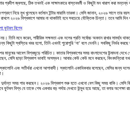
আশার প্রদীপ জ্বলছে, ঠিক তখনই এক সাক্ষাৎকারে বাস্তবধর্মী ও কিছুটা মন খারাপ করা ম
শগ্রহণ নিয়ে মুখ খুলেছেন বর্তমান ইন্টার মায়ামি তারকা। মেসি জানান, ২০২৬ সালে তার বয়স 
 রাখলে ২০২৬ বিশ্বকাপে আমার না থাকাটাই হবে সবচেয়ে যৌক্তিক চিন্তা। তবে আমি দিন
া ফুটবল বিশ্বে
নয়। তিনি মনে করেন, শারীরিক সক্ষমতা এবং দলের প্রতি সর্বোচ্চ অবদান রাখার সামর্থ্য 
কিছুটা স্বস্তির খবর হলো, তিনি এখনই পুরোপুরি ‘না’ বলে দেননি। সবকিছু নির্ভর করছে
েশের মানুষের আবেগ বিশ্বজুড়ে পরিচিত। কাতার বিশ্বকাপের সময় বাংলাদেশের উন্মাদনা দেখে 
রছেন, মেসি ছাড়া বিশ্বকাপ ভাবাই অসম্ভব। আবার কেউ কেউ মনে করছেন, কিংবদন্তিরা যখ
 স্কালোনি এবং সতীর্থরা এখনো আশাবাদী। স্কালোনি একাধিকবার বলেছেন, মেসির জন্য দলের 
রা।
ে দুর্দান্ত সময় পার করছেন। ২০২৬ বিশ্বকাপ শুরু হতে এখনো বেশ কিছু সময় বাকি। মেসি কি শেষ
ফুটবল বিশ্ব যে তাকে শেষ একবার বড় পর্দায় দেখতে উন্মুখ হয়ে আছে, তা বলার অপেক্ষা র