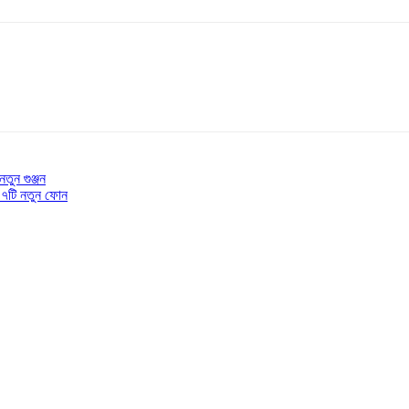
তুন গুঞ্জন
ী ৭টি নতুন ফোন