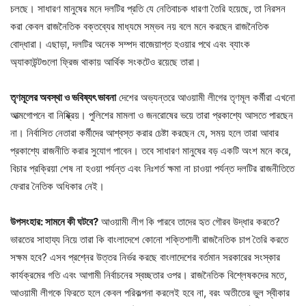
চলছে। সাধারণ মানুষের মনে দলটির প্রতি যে নেতিবাচক ধারণা তৈরি হয়েছে, তা নিরসন
করা কেবল রাজনৈতিক বক্তব্যের মাধ্যমে সম্ভব নয় বলে মনে করছেন রাজনৈতিক
বোদ্ধারা। এছাড়া, দলটির অনেক সম্পদ বাজেয়াপ্ত হওয়ার পথে এবং ব্যাংক
অ্যাকাউন্টগুলো ফ্রিজ থাকায় আর্থিক সংকটেও রয়েছে তারা।
তৃণমূলের অবস্থা ও ভবিষ্যৎ ভাবনা
দেশের অভ্যন্তরে আওয়ামী লীগের তৃণমূল কর্মীরা এখনো
আত্মগোপনে বা নিষ্ক্রিয়। পুলিশের মামলা ও জনরোষের ভয়ে তারা প্রকাশ্যে আসতে পারছেন
না। নির্বাসিত নেতারা কর্মীদের আশ্বস্ত করার চেষ্টা করছেন যে, সময় হলে তারা আবার
প্রকাশ্যে রাজনীতি করার সুযোগ পাবেন। তবে সাধারণ মানুষের বড় একটি অংশ মনে করে,
বিচার প্রক্রিয়া শেষ না হওয়া পর্যন্ত এবং নিঃশর্ত ক্ষমা না চাওয়া পর্যন্ত দলটির রাজনীতিতে
ফেরার নৈতিক অধিকার নেই।
উপসংহার: সামনে কী ঘটবে?
আওয়ামী লীগ কি পারবে তাদের হৃত গৌরব উদ্ধার করতে?
ভারতের সাহায্য নিয়ে তারা কি বাংলাদেশে কোনো শক্তিশালী রাজনৈতিক চাপ তৈরি করতে
সক্ষম হবে? এসব প্রশ্নের উত্তর নির্ভর করছে বাংলাদেশের বর্তমান সরকারের সংস্কার
কার্যক্রমের গতি এবং আগামী নির্বাচনের স্বচ্ছতার ওপর। রাজনৈতিক বিশ্লেষকদের মতে,
আওয়ামী লীগকে ফিরতে হলে কেবল পরিকল্পনা করলেই হবে না, বরং অতীতের ভুল স্বীকার