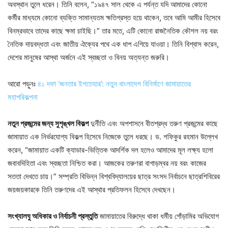
অবস্থান তুলে ধরেন। তিনি বলেন, “১৯৪৭ সাল থেকে এ পর্যন্ত যদি আমাদের কোনো
কর্মীর মাধ্যমে কোনো ব্যক্তি সামান্যতম ক্ষতিগ্রস্ত হয়ে থাকেন, তবে আমি আমীর হিসেবে
বিনম্রভাবে তাদের কাছে ক্ষমা চাইছি।” তার মতে, এটি কোনো রাজনৈতিক কৌশল নয় বরং
নৈতিক দায়বদ্ধতা এবং জাতীয় ঐক্যের পথে এক ধাপ এগিয়ে যাওয়া। তিনি বিশ্বাস করেন,
দেশের মানুষের আস্থা অর্জনে এই স্বচ্ছতা ও বিনয় অত্যন্ত জরুরি।
আরো পড়ুনঃ
৪১ দফা ‘জনতার ইশতেহার’: নতুন বাংলাদেশ বিনির্মাণে জামায়াতের
মহাপরিকল্পনা
নতুন প্রজন্মের জন্য সুশৃঙ্খল বিকল্প
দুর্নীতি এবং অপশাসনে বীতশ্রদ্ধ তরুণ প্রজন্মের কাছে
জামায়াত এক নির্ভরযোগ্য বিকল্প হিসেবে নিজেকে তুলে ধরছে। ড. শফিকুর রহমান উল্লেখ
করেন, “জামায়াত একটি ক্যাডার-ভিত্তিক আদর্শিক দল হলেও আমাদের মূল লক্ষ্য হলো
জবাবদিহিতা এবং স্বচ্ছতা নিশ্চিত করা। আজকের তরুণরা বাগাড়ম্বর নয় বরং কাজের
সততা দেখতে চায়।” সম্প্রতি বিভিন্ন বিশ্ববিদ্যালয়ের ছাত্র সংসদ নির্বাচনে ছাত্রশিবিরের
জয়জয়কারকে তিনি তরুণদের এই আস্থার প্রতিফলন হিসেবে দেখছেন।
সংখ্যালঘু অধিকার ও নির্বাচনী প্রস্তুতি
জামায়াতের বিরুদ্ধে থাকা ধর্মীয় গোঁড়ামির অভিযোগ