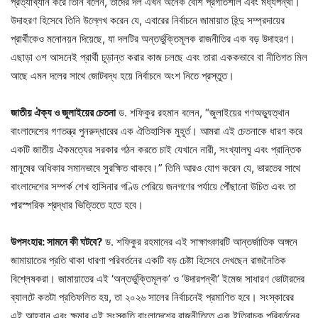
প্রত্যাখ্যান করে তিনি বলেন, তাদের দল এখন অনেক বেশি প্রগতিশীল এবং মধ্যপন্থী।
উদাহরণ হিসেবে তিনি উল্লেখ করেন যে, এবারের নির্বাচনে জামায়াত হিন্দু সম্প্রদায়ের
প্রার্থীকেও মনোনয়ন দিয়েছে, যা দলটির অন্তর্ভুক্তিমূলক রাজনীতির এক বড় উদাহরণ।
এছাড়া ৩শ আসনেই প্রার্থী চূড়ান্ত করার কাজ চলছে এবং তারা এককভাবে বা নীতিগত মিল
আছে এমন দলের সাথে জোটবদ্ধ হয়ে নির্বাচনে অংশ নিতে প্রস্তুত।
জাতীয় ঐক্য ও জুলাইয়ের চেতনা
ড. শফিকুর রহমান বলেন, “জুলাইয়ের গণঅভ্যুত্থান
বাংলাদেশের গণতন্ত্র পুনরুদ্ধারের এক ঐতিহাসিক মুহূর্ত। আমরা এই চেতনাকে ধারণ করে
একটি জাতীয় ঐকমত্যের সরকার গঠন করতে চাই যেখানে নারী, সংখ্যালঘু এবং প্রান্তিক
মানুষের অধিকার সমানভাবে সুরক্ষিত থাকবে।” তিনি আরও যোগ করেন যে, ভারতের সাথে
বাংলাদেশের সম্পর্ক শেখ হাসিনার গণ্ডি পেরিয়ে জনগণের পর্যায়ে পৌঁছানো উচিত এবং তা
পারস্পরিক শ্রদ্ধার ভিত্তিতে হতে হবে।
উপসংহার: সামনে কী ঘটবে?
ড. শফিকুর রহমানের এই সাক্ষাৎকারটি আন্তর্জাতিক অঙ্গনে
জামায়াতের প্রতি থাকা ধারণা পরিবর্তনের একটি বড় চেষ্টা হিসেবে দেখছেন রাজনৈতিক
বিশ্লেষকরা। জামায়াতের এই ‘অন্তর্ভুক্তিমূলক’ ও ‘উদারপন্থী’ ইমেজ সাধারণ ভোটারদের
ব্যালটে কতটা প্রতিফলিত হয়, তা ২০২৬ সালের নির্বাচনেই প্রমাণিত হবে। সংস্কারের
এই আহ্বান এবং ক্ষমার এই সংস্কৃতি বাংলাদেশের রাজনীতিতে এক ইতিবাচক পরিবর্তনের