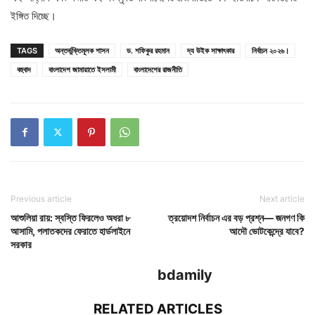
ইঙ্গিত দিচ্ছে।
TAGS
অন্তর্ভুক্তিমূলক শাসন
ড. শফিকুর রহমান
দ্য উইক সাক্ষাৎকার
নির্বাচন ২০২৬।
বহুবাদ
বাংলাদেশ জামায়াতে ইসলামী
বাংলাদেশের রাজনীতি
Previous article
Next article
আশুলিয়া রায়: স্বস্তি ফিরলেও অধরা ৮
ত্রয়োদশ নির্বাচন এর বড় প্রশ্ন— জনগণ কি
আসামি, পলাতকদের ফেরাতে হার্ডলাইনে
আদৌ ভোটকেন্দ্রে যাবে?
সরকার
bdamily
RELATED ARTICLES