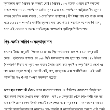
ক্যামেরার জন্য পিক্সেল সব সময়ই সেরা। পিক্সেল ১০এ মডেলে পেছনে দুটি ক্যামেরা
থাকতে পারে—৪৮ মেগাপিক্সেল মেইন সেন্সর এবং ১৩ মেগাপিক্সেল আল্ট্রাওয়াইড লেন্স।
সামনে সেলফির জন্য থাকবে ১৩ মেগাপিক্সেল ক্যামেরা। দীর্ঘ সময় চার্জ ধরে রাখার জন্য
এতে ৫,১০০ এমএএইচ ব্যাটারি ব্যবহার করা হতে পারে। সবথেকে বড় আকর্ষণ হলো,
গুগল এই ফোনেও ৭ বছরের সফটওয়্যার আপডেটের প্রতিশ্রুতি দিতে পারে।
প্রি-অর্ডার তারিখ ও সম্ভাব্য দাম
গুগলের টিজার অনুযায়ী, পিক্সেল ১০এ-এর প্রি-অর্ডার শুরু হতে পারে ১৮ ফেব্রুয়ারি
থেকে। ইউরোপের বাজারে এর ১২৮ জিবি সংস্করণের দাম হতে পারে প্রায় ৫৪৯ ইউরো
(বাংলাদেশি টাকায় যা প্রায় ৭০ হাজার টাকার বেশি, তবে ভ্যাট ও শুল্ক মিলিয়ে দেশে এর
দাম আরও বাড়তে পারে)। ফোনটি বেরি, ফগ, ল্যাভেন্ডার এবং অবসিডিয়ান—এই চারটি
আকর্ষণীয় রঙে পাওয়া যাওয়ার সম্ভাবনা রয়েছে।
উপসংহার: সামনে কী ঘটবে?
গুগল সাধারণত তাদের ‘এ’ সিরিজের ফোনগুলো কিছুটা কম
দামে ভালো ফিচার দেওয়ার জন্য পরিচিত। যদি ১৮ ফেব্রুয়ারি থেকে প্রি-অর্ডার শুরু হয়,
তবে চলতি মাসের শেষ দিকেই ফোনটি হাতে পেতে পারেন গ্রাহকরা। বাংলাদেশের বাজারে
ফোনটি আনুষ্ঠানিকভাবে না আসলেও গ্রে-মার্কেটে বা আমদানিকারকদের মাধ্যমে এটি মার্চের