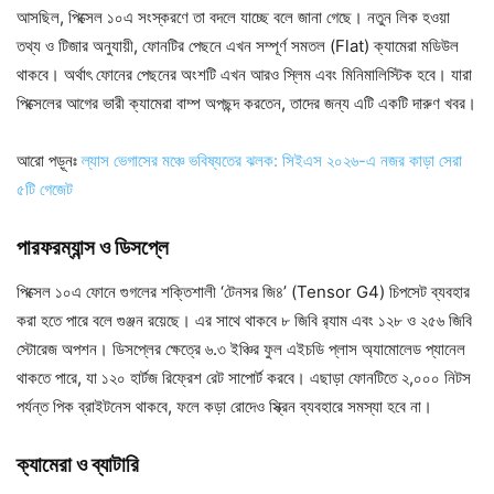
আসছিল, পিক্সেল ১০এ সংস্করণে তা বদলে যাচ্ছে বলে জানা গেছে। নতুন লিক হওয়া
তথ্য ও টিজার অনুযায়ী, ফোনটির পেছনে এখন সম্পূর্ণ সমতল (Flat) ক্যামেরা মডিউল
থাকবে। অর্থাৎ ফোনের পেছনের অংশটি এখন আরও স্লিম এবং মিনিমালিস্টিক হবে। যারা
পিক্সেলের আগের ভারী ক্যামেরা বাম্প অপছন্দ করতেন, তাদের জন্য এটি একটি দারুণ খবর।
আরো পড়ূনঃ
ল্যাস ভেগাসের মঞ্চে ভবিষ্যতের ঝলক: সিইএস ২০২৬-এ নজর কাড়া সেরা
৫টি গেজেট
পারফরম্যান্স ও ডিসপ্লে
পিক্সেল ১০এ ফোনে গুগলের শক্তিশালী ‘টেনসর জি৪’ (Tensor G4) চিপসেট ব্যবহার
করা হতে পারে বলে গুঞ্জন রয়েছে। এর সাথে থাকবে ৮ জিবি র‍্যাম এবং ১২৮ ও ২৫৬ জিবি
স্টোরেজ অপশন। ডিসপ্লের ক্ষেত্রে ৬.৩ ইঞ্চির ফুল এইচডি প্লাস অ্যামোলেড প্যানেল
থাকতে পারে, যা ১২০ হার্টজ রিফ্রেশ রেট সাপোর্ট করবে। এছাড়া ফোনটিতে ২,০০০ নিটস
পর্যন্ত পিক ব্রাইটনেস থাকবে, ফলে কড়া রোদেও স্ক্রিন ব্যবহারে সমস্যা হবে না।
ক্যামেরা ও ব্যাটারি