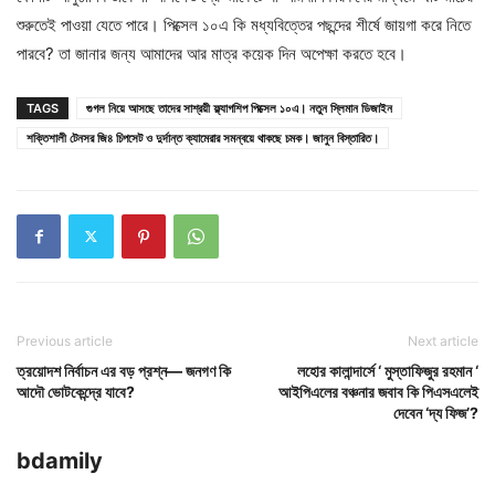
শুরুতেই পাওয়া যেতে পারে। পিক্সেল ১০এ কি মধ্যবিত্তের পছন্দের শীর্ষে জায়গা করে নিতে
পারবে? তা জানার জন্য আমাদের আর মাত্র কয়েক দিন অপেক্ষা করতে হবে।
TAGS
গুগল নিয়ে আসছে তাদের সাশ্রয়ী ফ্ল্যাগশিপ পিক্সেল ১০এ। নতুন স্লিমান ডিজাইন
শক্তিশালী টেনসর জি৪ চিপসেট ও দুর্দান্ত ক্যামেরার সমন্বয়ে থাকছে চমক। জানুন বিস্তারিত।
Previous article
Next article
ত্রয়োদশ নির্বাচন এর বড় প্রশ্ন— জনগণ কি
লহোর কালান্দার্সে ‘ মুস্তাফিজুর রহমান ‘
আদৌ ভোটকেন্দ্রে যাবে?
আইপিএলের বঞ্চনার জবাব কি পিএসএলেই
দেবেন ‘দ্য ফিজ’?
bdamily