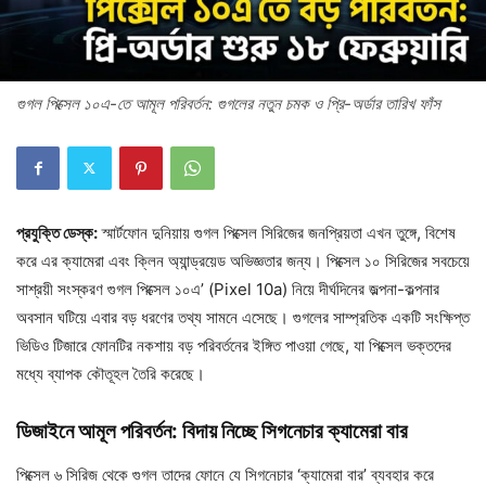
গুগল পিক্সেল ১০এ-তে আমূল পরিবর্তন: গুগলের নতুন চমক ও প্রি-অর্ডার তারিখ ফাঁস
প্রযুক্তি ডেস্ক:
স্মার্টফোন দুনিয়ায় গুগল পিক্সেল সিরিজের জনপ্রিয়তা এখন তুঙ্গে, বিশেষ
করে এর ক্যামেরা এবং ক্লিন অ্যান্ড্রয়েড অভিজ্ঞতার জন্য। পিক্সেল ১০ সিরিজের সবচেয়ে
সাশ্রয়ী সংস্করণ গুগল পিক্সেল ১০এ’ (Pixel 10a) নিয়ে দীর্ঘদিনের জল্পনা-কল্পনার
অবসান ঘটিয়ে এবার বড় ধরণের তথ্য সামনে এসেছে। গুগলের সাম্প্রতিক একটি সংক্ষিপ্ত
ভিডিও টিজারে ফোনটির নকশায় বড় পরিবর্তনের ইঙ্গিত পাওয়া গেছে, যা পিক্সেল ভক্তদের
মধ্যে ব্যাপক কৌতূহল তৈরি করেছে।
ডিজাইনে আমূল পরিবর্তন: বিদায় নিচ্ছে সিগনেচার ক্যামেরা বার
পিক্সেল ৬ সিরিজ থেকে গুগল তাদের ফোনে যে সিগনেচার ‘ক্যামেরা বার’ ব্যবহার করে