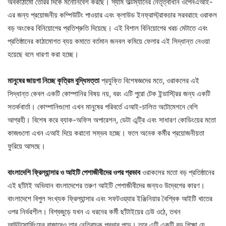
অবকাঠামো তৈরির দিকে মনোনিবেশ করছে। স্যাম অল্টম্যানের নেতৃত্বাধীন ওপেনএআই-
এর জন্য প্রয়োজনীয় কম্পিউটিং পাওয়ার এবং ক্লাউড ইনফ্রাস্ট্রাকচার সরবরাহে ওরাকল
বড় অংকের বিনিয়োগের প্রতিশ্রুতি দিয়েছে। এই বিশাল বিনিয়োগের খরচ মেটাতে এবং
প্রতিষ্ঠানের কাঠামোগত ব্যয় কমাতে বর্তমান জনবল কমিয়ে ফেলার এই সিদ্ধান্ত নেওয়া
হয়েছে বলে ধারণা করা হচ্ছে।
মানুষের জায়গা নিচ্ছে কৃত্রিম বুদ্ধিমত্তা
প্রযুক্তি বিশেষজ্ঞদের মতে, ওরাকলের এই
সিদ্ধান্ত কেবল একটি কোম্পানির বিষয় নয়, বরং এটি পুরো টেক ইন্ডাস্ট্রির জন্য একটি
সতর্কবার্তা। কোম্পানিগুলো এখন মানুষের পরিবর্তে এআই-চালিত অটোমেশনে বেশি
আগ্রহী। বিশেষ করে ব্যাক-অফিস অপারেশন, ডেটা এন্ট্রি এবং সাধারণ কোডিংয়ের মতো
কাজগুলো এখন এআই দিয়ে করানো সম্ভব হচ্ছে। ফলে অনেক কর্মীর প্রয়োজনীয়তা
ফুরিয়ে আসছে।
বাংলাদেশি ফ্রিল্যান্সার ও আইটি পেশাজীবীদের ওপর প্রভাব
ওরাকলের মতো বড় প্রতিষ্ঠানের
এই ছাঁটাই অভিযান বাংলাদেশের তরুণ আইটি পেশাজীবীদের জন্যও উদ্বেগের কারণ।
বাংলাদেশে বিপুল সংখ্যক ফ্রিল্যান্সার এবং সফটওয়্যার ইঞ্জিনিয়ার বৈশ্বিক আইটি খাতের
ওপর নির্ভরশীল। বিশ্বজুড়ে যখন এ ধরনের কর্মী ছাঁটাইয়ের ঢেউ ওঠে, তখন
আউটসোর্সিংয়ের বাজারেও তার নেতিবাচক প্রভাব পড়ে। তবে এটি একটি বড় শিক্ষা যে,