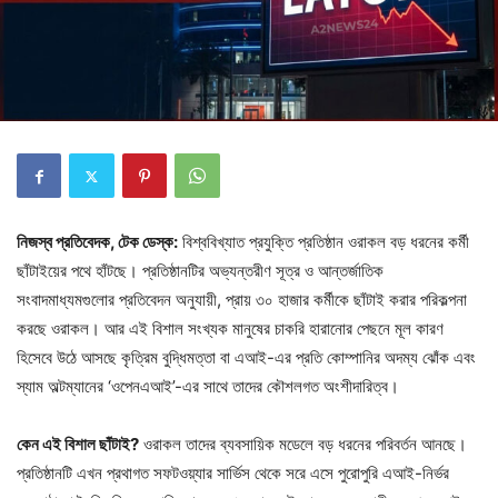
নিজস্ব প্রতিবেদক, টেক ডেস্ক:
বিশ্ববিখ্যাত প্রযুক্তি প্রতিষ্ঠান ওরাকল বড় ধরনের কর্মী
ছাঁটাইয়ের পথে হাঁটছে। প্রতিষ্ঠানটির অভ্যন্তরীণ সূত্র ও আন্তর্জাতিক
সংবাদমাধ্যমগুলোর প্রতিবেদন অনুযায়ী, প্রায় ৩০ হাজার কর্মীকে ছাঁটাই করার পরিকল্পনা
করছে ওরাকল। আর এই বিশাল সংখ্যক মানুষের চাকরি হারানোর পেছনে মূল কারণ
হিসেবে উঠে আসছে কৃত্রিম বুদ্ধিমত্তা বা এআই-এর প্রতি কোম্পানির অদম্য ঝোঁক এবং
স্যাম অল্টম্যানের ‘ওপেনএআই’-এর সাথে তাদের কৌশলগত অংশীদারিত্ব।
কেন এই বিশাল ছাঁটাই?
ওরাকল তাদের ব্যবসায়িক মডেলে বড় ধরনের পরিবর্তন আনছে।
প্রতিষ্ঠানটি এখন প্রথাগত সফটওয়্যার সার্ভিস থেকে সরে এসে পুরোপুরি এআই-নির্ভর