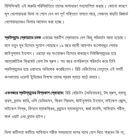
বিসিসিআই এই জরুরি পরিস্থিতিতে তাদের অসাধারণ সহযোগিতা করছে। কোনো কারণে
মূল খেলোয়াড়রা ভিসা না পেলে যেন দল পূর্ণ শক্তিতে নামতে পারে, সেজন্য বাড়তি রিজার্ভ
খেলোয়াড়দেরও ভিসার আবেদন করা হচ্ছে।
স্কটল্যান্ড স্কোয়াডে চমক
এবারের স্কটিশ স্কোয়াডে বেশ কিছু পরিবর্তন আনা হয়েছে।
দলে নতুন মুখ হিসেবে সুযোগ পেয়েছেন ১৯ বছর বয়সী আফগান বংশোদ্ভূত পেসার
জাইনুল্লাহ ইহসান। এছাড়া বড় সংযোজন হিসেবে থাকছেন নিউজিল্যান্ডের হয়ে
আন্তর্জাতিক ক্রিকেট খেলা টম ব্রুস। গত বছর নাগরিকত্ব পরিবর্তন করে তিনি
স্কটল্যান্ডের হয়ে ওয়ানডে অভিষেক করেছিলেন। রিচি বেরিংটনের নেতৃত্বে এই দলটি
কলকাতায় ওয়েস্ট ইন্ডিজের বিপক্ষে তাদের প্রথম ম্যাচে মাঠে নামবে।
একনজরে স্কটল্যান্ডের বিশ্বকাপ স্কোয়াড:
রিচি বেরিংটন (অধিনায়ক), টম ব্রুস, ম্যাথু
ক্রস, ব্র্যাড কারি, ওলি ডেভিডসন, ক্রিস গ্রিভস, জাইনুল্লাহ ইহসান, মাইকেল জোন্স,
মাইকেল লিস্ক, ফিনলে ম্যাকক্রিথ, ব্র্যান্ডন ম্যাকমুলেন, জর্জ মানসি, সাফিয়ান শরীফ,
মার্ক ওয়াট এবং ব্র্যাড হুইল।
ভিসা জটিলতা কাটিয়ে সাফিয়ান শরীফ সময়মতো দলের সাথে যোগ দিতে পারবেন কি না,