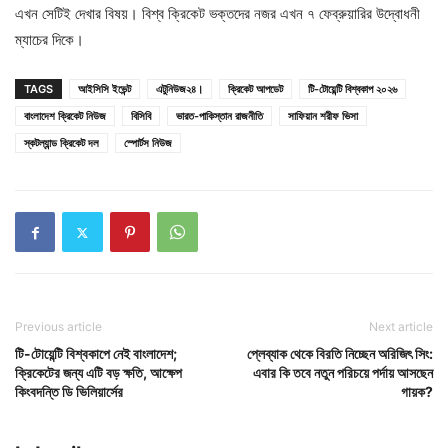
এখন সেটিই দেখার বিষয়। বিশ্ব ক্রিকেট ভক্তদের নজর এখন ৭ ফেব্রুয়ারির উদ্বোধনী
ম্যাচের দিকে।
TAGS
আইসিসি ইভেন্ট
এটুনিউজ২৪।
ক্রিকেট আপডেট
টি-টোয়েন্টি বিশ্বকাপ ২০২৬
বাংলাদেশ ক্রিকেট নিউজ
বিসিবি
ভারত-পাকিস্তান রাজনীতি
সাফিয়ান শরীফ ভিসা
স্কটল্যান্ড ক্রিকেট দল
স্পোর্টস নিউজ
Previous article
Next article
টি-টোয়েন্টি বিশ্বকাপে নেই বাংলাদেশ;
প্লেব্যাক থেকে বিরতি নিচ্ছেন অরিজিৎ সিং:
ক্রিকেটের জন্য এটি বড় ক্ষতি, আক্ষেপ
এবার কি তবে নতুন পরিচয়ে পর্দায় আসছেন
কিংবদন্তি ডি ভিলিয়ার্সের
গায়ক?