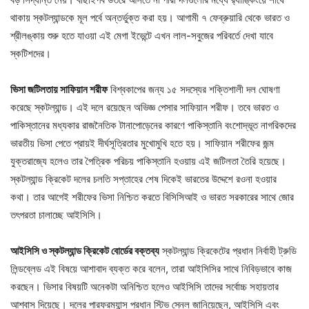
থাকায় স্কটল্যান্ডকে মূল পর্বে অন্তর্ভুক্ত করা হয়। আগামী ৭ ফেব্রুয়ারি থেকে ভারত ও
শ্রীলঙ্কায় শুরু হতে যাওয়া এই মেগা ইভেন্টে এখন লাল-সবুজের পরিবর্তে দেখা যাবে
স্কটিশদের।
ভিসা জটিলতায় সাফিয়ান শরীফ
বিশ্বকাপের জন্য ১৫ সদস্যের শক্তিশালী দল ঘোষণা
করেছে স্কটল্যান্ড। এই দলে রয়েছেন অভিজ্ঞ পেসার সাফিয়ান শরীফ। তবে ভারত ও
পাকিস্তানের মধ্যকার রাজনৈতিক টানাপোড়েনের কারণে পাকিস্তানি বংশোদ্ভূত নাগরিকদের
ভারতীয় ভিসা পেতে প্রায়ই দীর্ঘসূত্রিতার মুখোমুখি হতে হয়। সাফিয়ান শরীফের জন্ম
যুক্তরাজ্যে হলেও তার পৈত্রিক পরিচয় পাকিস্তানি হওয়ায় এই জটিলতা তৈরি হয়েছে।
স্কটল্যান্ড ক্রিকেট দলের চলতি সপ্তাহের শেষ দিকেই ভারতের উদ্দেশে রওনা হওয়ার
কথা। তার আগেই শরীফের ভিসা নিশ্চিত করতে বিসিসিআই ও ভারত সরকারের সাথে জোর
তৎপরতা চালাচ্ছে আইসিসি।
আইসিসি ও স্কটল্যান্ড ক্রিকেট বোর্ডের বক্তব্য
স্কটল্যান্ড ক্রিকেটের প্রধান নির্বাহী ট্রুডি
লিন্ডব্লেড এই বিষয়ে আশাবাদ ব্যক্ত করে বলেন, তারা আইসিসির সাথে নিবিড়ভাবে কাজ
করছেন। ভিসার বিষয়টি অনেকটা অনিশ্চিত হলেও আইসিসি তাদের সর্বোচ্চ সহায়তার
আশ্বাস দিয়েছে। দলের পারফরম্যান্স প্রধান স্টিভ স্নেল জানিয়েছেন, আইসিসি এবং