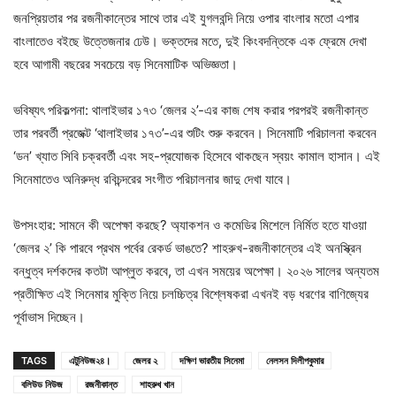
জনপ্রিয়তার পর রজনীকান্তের সাথে তার এই যুগলবন্দি নিয়ে ওপার বাংলার মতো এপার
বাংলাতেও বইছে উত্তেজনার ঢেউ। ভক্তদের মতে, দুই কিংবদন্তিকে এক ফ্রেমে দেখা
হবে আগামী বছরের সবচেয়ে বড় সিনেমাটিক অভিজ্ঞতা।
ভবিষ্যৎ পরিকল্পনা: থালাইভার ১৭৩ ‘জেলর ২’-এর কাজ শেষ করার পরপরই রজনীকান্ত
তার পরবর্তী প্রজেক্ট ‘থালাইভার ১৭৩’-এর শুটিং শুরু করবেন। সিনেমাটি পরিচালনা করবেন
‘ডন’ খ্যাত সিবি চক্রবর্তী এবং সহ-প্রযোজক হিসেবে থাকছেন স্বয়ং কামাল হাসান। এই
সিনেমাতেও অনিরুদ্ধ রবিচন্দরের সংগীত পরিচালনার জাদু দেখা যাবে।
উপসংহার: সামনে কী অপেক্ষা করছে? অ্যাকশন ও কমেডির মিশেলে নির্মিত হতে যাওয়া
‘জেলর ২’ কি পারবে প্রথম পর্বের রেকর্ড ভাঙতে? শাহরুখ-রজনীকান্তের এই অনস্ক্রিন
বন্ধুত্ব দর্শকদের কতটা আপ্লুত করবে, তা এখন সময়ের অপেক্ষা। ২০২৬ সালের অন্যতম
প্রতীক্ষিত এই সিনেমার মুক্তি নিয়ে চলচ্চিত্র বিশ্লেষকরা এখনই বড় ধরণের বাণিজ্যের
পূর্বাভাস দিচ্ছেন।
TAGS
এটুনিউজ২৪।
জেলর ২
দক্ষিণ ভারতীয় সিনেমা
নেলসন দিলীপকুমার
বলিউড নিউজ
রজনীকান্ত
শাহরুখ খান