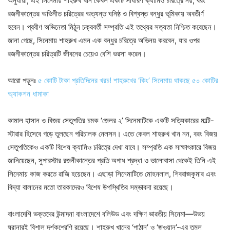
অনুযায়ী, এই সিনেমায় শাহরুখ খান কেবল একটি সাধারণ ক্যামিও চরিত্রে নয়, বরং
রজনীকান্তের অভিনীত চরিত্রের অত্যন্ত ঘনিষ্ঠ ও বিশ্বস্ত বন্ধুর ভূমিকায় অবতীর্ণ
হবেন। প্রবীণ অভিনেতা মিঠুন চক্রবর্তী সম্প্রতি এই তথ্যের সত্যতা নিশ্চিত করেছেন।
জানা গেছে, সিনেমায় শাহরুখ এমন এক বন্ধুর চরিত্রে অভিনয় করবেন, যার ওপর
রজনীকান্তের চরিত্রটি জীবনের চেয়েও বেশি ভরসা করেন।
আরো পড়ুনঃ
৫ কোটি টাকা প্রতিদিনের খরচ! শাহরুখের ‘কিং’ সিনেমায় থাকছে ৫০ কোটির
অ্যাকশন ধামাকা
কামাল হাসান ও বিজয় সেতুপতির চমক ‘জেলর ২’ সিনেমাটিকে একটি সত্যিকারের মাল্টি-
স্টারার হিসেবে গড়ে তুলছেন পরিচালক নেলসন। এতে কেবল শাহরুখ খান নন, বরং বিজয়
সেতুপতিকেও একটি বিশেষ ক্যামিও চরিত্রে দেখা যাবে। সম্প্রতি এক সাক্ষাৎকারে বিজয়
জানিয়েছেন, সুপারস্টার রজনীকান্তের প্রতি অগাধ শ্রদ্ধা ও ভালোবাসা থেকেই তিনি এই
সিনেমায় কাজ করতে রাজি হয়েছেন। এছাড়া সিনেমাটিতে মোহনলাল, শিবরাজকুমার এবং
বিদ্যা বালানের মতো তারকাদেরও বিশেষ উপস্থিতির সম্ভাবনা রয়েছে।
বাংলাদেশি ভক্তদের উন্মাদনা বাংলাদেশে বলিউড এবং দক্ষিণ ভারতীয় সিনেমা—উভয়
ঘরানারই বিশাল দর্শকশ্রেণি রয়েছে। শাহরুখ খানের ‘পাঠান’ ও ‘জওয়ান’-এর তুমুল