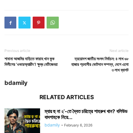
Previous article
Next article
শাবানা আজমির বাড়িতে ফারাহ খান কুক
ত্রয়োদশ জাতীয় সংসদ নির্বাচন: ৪ লাখ ৬৮
দিলীপের ‘ওভারঅ্যাক্টিং’! ক্ষুব্ধ নেটিজেনরা
হাজার প্রবাসীর ভোটদান সম্পন্ন, দেশে এলো
৩ লাখ ব্যালট
bdamily
RELATED ARTICLES
ম্যায় হু না ২’-তে দ্বৈত চরিত্রে শাহরুখ খান? বলিউড
বাদশাহকে নিয়ে...
bdamily
-
February 6, 2026