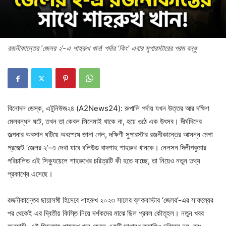
রজনীকান্তের ‘জেলর ২’-এ শাহরুখ খান! পর্দার ‘কিং’ এবার সুপারস্টারের পরম বন্ধু
বিনোদন ডেস্ক, এটুনিউজ২৪ (A2News24): রুপালি পর্দায় যখন উত্তর আর দক্ষিণ
মেলবন্ধন ঘটে, তখন তা কেবল সিনেমাই থাকে না, হয়ে ওঠে এক উৎসব। দীর্ঘদিনের
জল্পনার অবসান ঘটিয়ে অবশেষে জানা গেল, দক্ষিণী সুপারস্টার রজনীকান্তের আসন্ন মেগা
প্রজেক্ট ‘জেলর ২’-এ দেখা যাবে বলিউড বাদশাহ শাহরুখ খানকে। নেলসন দিলীপকুমার
পরিচালিত এই সিক্যুয়েলে শাহরুখের চরিত্রটি কী হতে যাচ্ছে, তা নিয়েও নতুন তথ্য
প্রকাশ্যে এসেছে।
রজনীকান্তের ছায়াসঙ্গী হিসেবে শাহরুখ ২০২৩ সালের ব্লকবাস্টার ‘জেলর’-এর সাফল্যের
পর থেকেই এর দ্বিতীয় কিস্তি নিয়ে দর্শকদের মাঝে ছিল প্রবল কৌতূহল। নতুন খবর