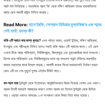
করেছে। ডিফেন্ডিং চ্যাম্পিয়ন ইংল্যান্ড ইতালির বিপক্ষে গুরুত্বপূর্ণ জয় তুলে নিয়ে সেরা
আটে নাম লিখিয়েছে। অন্যদিকে গ্রুপ ‘ডি’ থেকে দক্ষিণ আফ্রিকা তাদের ধারাবাহিকতা
বজায় রেখে পরবর্তী রাউন্ড নিশ্চিত করেছে।
Read More:
হাতে ট্রফি, সোশ্যাল মিডিয়ায় মুস্তাফিজ’র এক শব্দের
সেই বার্তা: রহস্য কী?
বাকি ৩টি স্থানে কার ভাগ্য খুলছে?
এখন পর্যন্ত ভারত, ওয়েস্ট ইন্ডিজ, দক্ষিণ আফ্রিকা,
ইংল্যান্ড এবং শ্রীলঙ্কা নিশ্চিত হলেও লড়াই বাকি আরও ৩টি স্থানের জন্য। এই রেসে
এখনো টিকে আছে পাকিস্তান, নিউজিল্যান্ড, জিম্বাবুয়ে এবং যুক্তরাষ্ট্রের মতো দলগুলো।
বিশেষ করে পাকিস্তান এবং নিউজিল্যান্ডের মতো বড় দলগুলো পয়েন্ট টেবিলের মারপ্যাঁচে
থাকায় ভক্তদের মাঝে উদ্বেগ বাড়ছে। আগামী কয়েক দিনের ম্যাচগুলোই নির্ধারণ করবে
কোন ৩টি দল শেষ মুহূর্তে সুপার এইটের টিকিট পাবে।
বাদ পড়ল যারা
টুর্নামেন্ট থেকে ইতোমধ্যে আনুষ্ঠানিকভাবে বিদায় নিয়েছে নেপাল এবং ওমান।
প্রথম তিনটি ম্যাচেই পরাজয়ের কারণে নেপাল প্রথম দল হিসেবে টুর্নামেন্ট থেকে ছিটকে
পড়ে। এছাড়া ওমানও আসরের ১০ম সংস্করণ থেকে বিদায় নিতে বাধ্য হয়েছে।