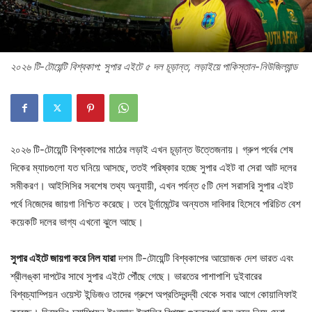
২০২৬ টি-টোয়েন্টি বিশ্বকাপ: সুপার এইটে ৫ দল চূড়ান্ত, লড়াইয়ে পাকিস্তান-নিউজিল্যান্ড
২০২৬ টি-টোয়েন্টি বিশ্বকাপের মাঠের লড়াই এখন চূড়ান্ত উত্তেজনায়। গ্রুপ পর্বের শেষ
দিকের ম্যাচগুলো যত ঘনিয়ে আসছে, ততই পরিষ্কার হচ্ছে সুপার এইট বা সেরা আট দলের
সমীকরণ। আইসিসির সবশেষ তথ্য অনুযায়ী, এখন পর্যন্ত ৫টি দেশ সরাসরি সুপার এইট
পর্বে নিজেদের জায়গা নিশ্চিত করেছে। তবে টুর্নামেন্টের অন্যতম দাবিদার হিসেবে পরিচিত বেশ
কয়েকটি দলের ভাগ্য এখনো ঝুলে আছে।
সুপার এইটে জায়গা করে নিল যারা
দশম টি-টোয়েন্টি বিশ্বকাপের আয়োজক দেশ ভারত এবং
শ্রীলঙ্কা দাপটের সাথে সুপার এইটে পৌঁছে গেছে। ভারতের পাশাপাশি দুইবারের
বিশ্বচ্যাম্পিয়ন ওয়েস্ট ইন্ডিজও তাদের গ্রুপে অপ্রতিদ্বন্দ্বী থেকে সবার আগে কোয়ালিফাই