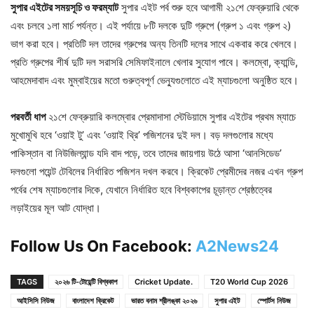
সুপার এইটের সময়সূচি ও ফরম্যাট
সুপার এইট পর্ব শুরু হবে আগামী ২১শে ফেব্রুয়ারি থেকে
এবং চলবে ১লা মার্চ পর্যন্ত। এই পর্যায়ে ৮টি দলকে দুটি গ্রুপে (গ্রুপ ১ এবং গ্রুপ ২)
ভাগ করা হবে। প্রতিটি দল তাদের গ্রুপের অন্য তিনটি দলের সাথে একবার করে খেলবে।
প্রতি গ্রুপের শীর্ষ দুটি দল সরাসরি সেমিফাইনালে খেলার সুযোগ পাবে। কলম্বো, ক্যান্ডি,
আহমেদাবাদ এবং মুম্বাইয়ের মতো গুরুত্বপূর্ণ ভেন্যুগুলোতে এই ম্যাচগুলো অনুষ্ঠিত হবে।
পরবর্তী ধাপ
২১শে ফেব্রুয়ারি কলম্বোর প্রেমাদাসা স্টেডিয়ামে সুপার এইটের প্রথম ম্যাচে
মুখোমুখি হবে ‘ওয়াই টু’ এবং ‘ওয়াই থ্রি’ পজিশনের দুই দল। বড় দলগুলোর মধ্যে
পাকিস্তান বা নিউজিল্যান্ড যদি বাদ পড়ে, তবে তাদের জায়গায় উঠে আসা ‘আনসিডেড’
দলগুলো পয়েন্ট টেবিলের নির্ধারিত পজিশন দখল করবে। ক্রিকেট প্রেমীদের নজর এখন গ্রুপ
পর্বের শেষ ম্যাচগুলোর দিকে, যেখানে নির্ধারিত হবে বিশ্বকাপের চূড়ান্ত শ্রেষ্ঠত্বের
লড়াইয়ের মূল আট যোদ্ধা।
Follow Us On Facebook:
A2News24
TAGS
২০২৬ টি-টোয়েন্টি বিশ্বকাপ
Cricket Update.
T20 World Cup 2026
আইসিসি নিউজ
বাংলাদেশ ক্রিকেট
ভারত বনাম শ্রীলঙ্কা ২০২৬
সুপার এইট
স্পোর্টস নিউজ