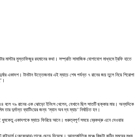
 মাস্টার মুস্তাফিজুর রহমানের কথা। সম্প্রতি সামাজিক যোগাযোগ মাধ্যমে ট্রফি হাতে
 দুর্বার একাদশ। টানটান উত্তেজনার এই ম্যাচে শেষ পর্যন্ত ৭ রানের জয় তুলে নিয়ে শিরোপা
হ’।
ন ৪৪ বলে ৭৯ রানের এক ঝোড়ো ইনিংস খেলেন, যেখানে ছিল সাতটি ছক্কার মার। অন্যদিকে
দুর্দান্ত ব্যাটিংয়ের জন্য ‘ম্যান অব দ্য ম্যাচ’ নির্বাচিত হন।
ধুমকেতু একাদশকে ম্যাচে ফিরিয়ে আনে। গুরুত্বপূর্ণ সময়ে ব্রেকথ্রু এনে দেওয়ার
রাইডার্স (কেকেআর) তাকে ছেড়ে দিয়েছে। আন্তর্জাতিক মঞ্চে কিছুটা কঠিন সময়ের মধ্য