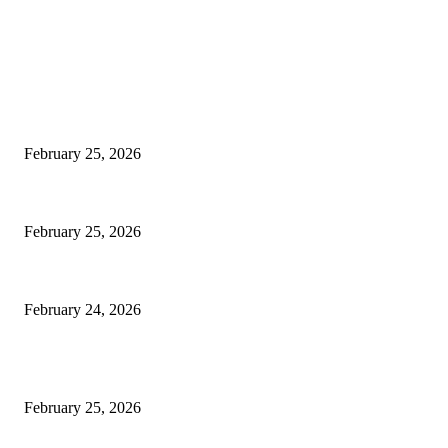
EDITOR PICKS
কাতার ফুটবল ফেস্টিভ্যাল’র টিকিট বিক্রি শুরু আজ রাত ৯টায়: মেসি-ইয়ামাল লড়াইয়ের অপেক্ষা
February 25, 2026
কিংস কাপের মহারণ: আল নাজমাহর বিপক্ষে সহজ জয়ের খোঁজে রোনালদোর আল নাসর
February 25, 2026
বদলি নেমেই সেসকোর বাজিমাত: এভারটনকে হারিয়ে জয়ের ধারায় ম্যানচেস্টার ইউনাইটেড
February 24, 2026
POPULAR POSTS
কাতার ফুটবল ফেস্টিভ্যাল’র টিকিট বিক্রি শুরু আজ রাত ৯টায়: মেসি-ইয়ামাল লড়াইয়ের অপেক্ষা
February 25, 2026