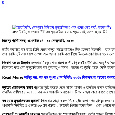
0
হাতে ট্রফি, সোশ্যাল মিডিয়ায় মুস্তাফিজ'র এক শব্দের সেই বার্তা: রহস্য কী?
নিজস্ব প্রতিবেদক, এ২নিউজ২৪ | ১০ ফেব্রুয়ারি, ২০২৬
মাঠের লড়াইয়ে বল হাতে তিনি যেমন শান্ত, মাঠের বাইরেও ঠিক তেমনই মিতভাষী। তবে তার 
তার একটি ছবি এবং সাথে দেওয়া এক শব্দের একটি বার্তা নিয়ে ক্রিকেট প্রেমীদের মধ্যে ব
শিরোপা জয়ের উল্লাস
মঙ্গলবার মিরপুর শেরে বাংলা জাতীয় ক্রিকেট স্টেডিয়ামে অনুষ্ঠিত 
নিজেদের করে নেয় মুস্তাফিজের দল ধুমকেতু একাদশ। জয়ের পর ট্রফি হাতে একটি হাস্যো
Read More:
শাস্তি নয়, বরং বড় সুখবর পেল বিসিবি: ২০৩১ বিশ্বকাপের আগেই বাংলা
ম্যাচের রোমাঞ্চকর লড়াই
প্রথমে ব্যাট করতে নেমে সাইফ হাসান ও তানজিদ হাসান তামিমে
তানজিদ তামিম ৫৪ বলে ৮৮ রান করে অপরাজিত থাকেন। বিশাল লক্ষ্য তাড়া করতে নেমে দুর্বা
বল হাতে মুস্তাফিজের ভূমিকা
বিশাল রান তাড়া করতে গিয়ে দুর্বার একাদশের হাবিবুর রহমা
পাশাপাশি নির্ধারিত ৪ ওভারে ৩৩ রান খরচায় ২ উইকেট শিকার করেন ফিজ। শেষ ওভারে স্
প্রেক্ষাপট ও আগামীর চ্যালেঞ্জ
মুস্তাফিজের এই ‘আলহামদুলিল্লাহ’ বার্তার পেছনে বিশেষ