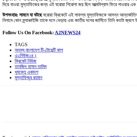
দিয়ে যাওয়া মুস্তাফিজের জন্য এই ঘরোয়া শিরোপা জয় ছিল আত্মবিশ্বাস ফিরে পাওয়ার এক বড় ম
উপসংহার: সামনে যা ঘটছে
ঘরোয়া ক্রিকেটে এই সাফল্য মুস্তাফিজকে আসন্ন আন্তর্জাতি
নিলামে কোন ফ্র্যাঞ্চাইজি তাকে দলে ভেড়ায় এবং জাতীয় দলের জার্সিতে তিনি কতটা জ্বল
Follow Us On Facebook:
A2NEWS24
TAGS
অদম্য বাংলাদেশ টি-টোয়েন্টি কাপ
এ২নিউজ২৪।
ক্রিকেট নিউজ
তানজিদ হাসান তামিম
ধুমকেতু একাদশ
মুস্তাফিজুর রহমান