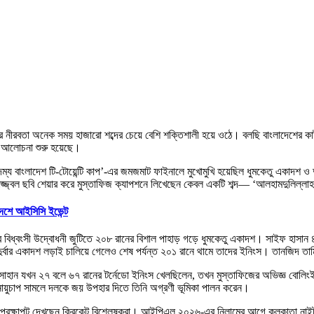
নীরবতা অনেক সময় হাজারো শব্দের চেয়ে বেশি শক্তিশালী হয়ে ওঠে। বলছি বাংলাদেশের কাটার
েশ আলোচনা শুরু হয়েছে।
‘অদম্য বাংলাদেশ টি-টোয়েন্টি কাপ’-এর জমজমাট ফাইনালে মুখোমুখি হয়েছিল ধুমকেতু একাদশ ও
জ্জ্বল ছবি শেয়ার করে মুস্তাফিজ ক্যাপশনে লিখেছেন কেবল একটি শব্দ— ‘আলহামদুলিল্লা
দেশে আইসিসি ইভেন্ট
র বিধ্বংসী উদ্বোধনী জুটিতে ২০৮ রানের বিশাল পাহাড় গড়ে ধুমকেতু একাদশ। সাইফ হাসা
র একাদশ লড়াই চালিয়ে গেলেও শেষ পর্যন্ত ২০১ রানে থামে তাদের ইনিংস। তানজিদ তামিম তার 
ন সোহান যখন ২৭ বলে ৬৭ রানের টর্নেডো ইনিংস খেলছিলেন, তখন মুস্তাফিজের অভিজ্ঞ বোলিংই 
নায়ুচাপ সামলে দলকে জয় উপহার দিতে তিনি অগ্রণী ভূমিকা পালন করেন।
 প্রেক্ষাপট দেখছেন ক্রিকেট বিশ্লেষকরা। আইপিএল ২০২৬-এর নিলামের আগে কলকাতা নাইট 