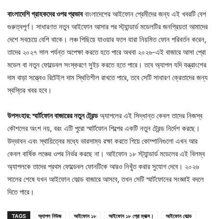
বাংলাদেশি গ্রাহকদের ওপর প্রভাব
বাংলাদেশের আইফোন প্রেমীদের জন্য এই খবরটি বেশ
গুরুত্বপূর্ণ। সাধারণত নতুন আইফোন আসার পর স্ট্যান্ডার্ড মডেলটির জনপ্রিয়তা আমাদের
দেশে সবচেয়ে বেশি থাকে। লঞ্চ পিছিয়ে যাওয়ার ফলে যারা নিয়মিত ফোন পরিবর্তন করেন,
তাদের ২০২৭ সাল পর্যন্ত অপেক্ষা করতে হতে পারে অথবা ২০২৬-এই বাজারে আসা প্রো
মডেল বা নতুন ফোল্ডেবল সংস্করণে সুইচ করতে হতে পারে। তবে অ্যাপল যদি যন্ত্রাংশের
দাম বাড়া সত্ত্বেও রিটেইল দাম স্থিতিশীল রাখতে পারে, তবে সেটি সাধারণ ক্রেতাদের জন্য
স্বস্তির খবর হবে।
উপসংহার: স্মার্টফোন বাজারের নতুন ট্রেন্ড
অ্যাপলের এই সিদ্ধান্ত কেবল তাদের নিজস্ব
কৌশলের অংশ নয়, বরং এটি পুরো স্মার্টফোন শিল্পের একটি নতুন ট্রেন্ড নির্দেশ করছে।
উদ্ভাবন এবং স্থায়িত্বের মধ্যে ভারসাম্য রক্ষা করতে গিয়ে কোম্পানিগুলো এখন আর
কেবল বার্ষিক লঞ্চের ওপর নির্ভর করছে না। আইফোন ১৮ স্ট্যান্ডার্ড মডেলের এই বিলম্ব
অ্যাপলকে তাদের প্রথম ফোল্ডেবল ফোনটিকে আরও নিখুঁত করার সুযোগ দেবে। ২০২৬
সালের শেষে যখন আইফোন ফোল্ড বাজারে আসবে, তখন সেটি স্মার্টফোনের সংজ্ঞাই বদলে
দিতে পারে।
TAGS
অ্যাপল নিউজ
আইফোন ১৮
আইফোন ১৮ প্রো ম্যাক্স।
আইফোন ফোল্ড