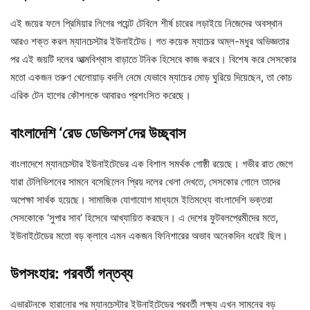
এই জয়ের ফলে প্রিমিয়ার লিগের পয়েন্ট টেবিলে শীর্ষ চারের লড়াইয়ে নিজেদের অবস্থান
আরও শক্ত করল ম্যানচেস্টার ইউনাইটেড। গত কয়েক ম্যাচের অম্ল-মধুর অভিজ্ঞতার
পর এই জয়টি দলের আত্মবিশ্বাস বাড়াতে টনিক হিসেবে কাজ করবে। বিশেষ করে সেসকোর
মতো একজন তরুণ খেলোয়াড় বদলি নেমে যেভাবে ম্যাচের মোড় ঘুরিয়ে দিয়েছেন, তা কোচ
এরিক টেন হাগের কৌশলকে আবারও প্রশংসিত করেছে।
বাংলাদেশি ‘রেড ডেভিলস’দের উচ্ছ্বাস
বাংলাদেশে ম্যানচেস্টার ইউনাইটেডের এক বিশাল সমর্থক গোষ্ঠী রয়েছে। গভীর রাত জেগে
যারা টেলিভিশনের সামনে বসেছিলেন প্রিয় দলের খেলা দেখতে, সেসকোর গোলে তাদের
অপেক্ষা সার্থক হয়েছে। সামাজিক যোগাযোগ মাধ্যমে ইতিমধ্যে বাংলাদেশি ভক্তরা
সেসকোকে ‘সুপার সাব’ হিসেবে আখ্যায়িত করছেন। এ দেশের ফুটবলপ্রেমীদের মতে,
ইউনাইটেডের মতো বড় ক্লাবে এমন একজন ফিনিশারের অভাব অনেকদিন ধরেই ছিল।
উপসংহার: পরবর্তী গন্তব্য
এভারটনকে হারানোর পর ম্যানচেস্টার ইউনাইটেডের পরবর্তী লক্ষ্য এখন সামনের বড়