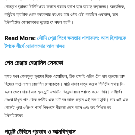
গোলমুখে চূড়ান্ত ফিনিশিংয়ের অভাবে বারবার হতাশ হতে হয়েছে ভক্তদের। অন্যদিকে,
কাউন্টার অ্যাটাক থেকে কয়েকবার ভয়ংকর হয়ে ওঠার চেষ্টা করেছিল এভারটন, তবে
ইউনাইটেড গোলরক্ষকের দৃঢ়তায় তা সফল হয়নি।
Read More:
সৌদি প্রো লিগে ক্ষমতার পালাবদল: আল হিলালকে
টপকে শীর্ষে রোনালদোর আল নাসর
গেম চেঞ্জার বেঞ্জামিন সেসকো
ম্যাচ যখন গোলশূন্য ড্রয়ের দিকে এগোচ্ছিল, ঠিক তখনই এরিক টেন হাগ তুরুপের তাস
হিসেবে মাঠে নামান বেঞ্জামিন সেসকোকে। মাঠে নামার মাত্র কয়েক মিনিটের মাথায় ডি-
বক্সের ভেতর দারুণ এক মুভমেন্টে এভারটন ডিফেন্ডারদের পরাস্ত করেন তিনি। সতীর্থের
দেওয়া নিঁখুত পাস থেকে দর্শনীয় এক শটে বল জালে জড়ান এই তরুণ তুর্কি। তার এই এক
গোলেই পুরো গুডিশন পার্কে পিনপতন নীরবতা নেমে আসে এবং জয় নিশ্চিত হয়
ইউনাইটেডের।
পয়েন্ট টেবিলে প্রভাব ও আত্মবিশ্বাস