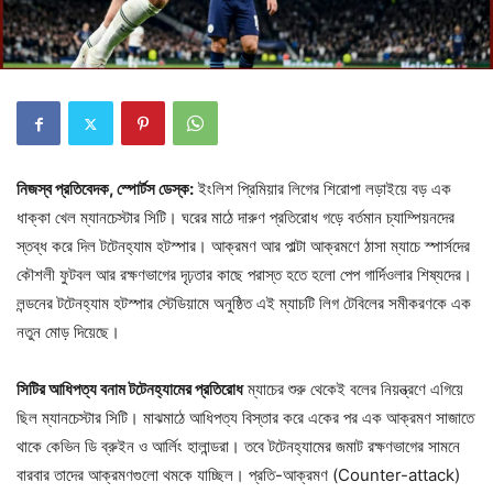
নিজস্ব প্রতিবেদক, স্পোর্টস ডেস্ক:
ইংলিশ প্রিমিয়ার লিগের শিরোপা লড়াইয়ে বড় এক
ধাক্কা খেল ম্যানচেস্টার সিটি। ঘরের মাঠে দারুণ প্রতিরোধ গড়ে বর্তমান চ্যাম্পিয়নদের
স্তব্ধ করে দিল টটেনহ্যাম হটস্পার। আক্রমণ আর পাল্টা আক্রমণে ঠাসা ম্যাচে স্পার্সদের
কৌশলী ফুটবল আর রক্ষণভাগের দৃঢ়তার কাছে পরাস্ত হতে হলো পেপ গার্দিওলার শিষ্যদের।
লন্ডনের টটেনহ্যাম হটস্পার স্টেডিয়ামে অনুষ্ঠিত এই ম্যাচটি লিগ টেবিলের সমীকরণকে এক
নতুন মোড় দিয়েছে।
সিটির আধিপত্য বনাম টটেনহ্যামের প্রতিরোধ
ম্যাচের শুরু থেকেই বলের নিয়ন্ত্রণে এগিয়ে
ছিল ম্যানচেস্টার সিটি। মাঝমাঠে আধিপত্য বিস্তার করে একের পর এক আক্রমণ সাজাতে
থাকে কেভিন ডি ব্রুইন ও আর্লিং হালান্ডরা। তবে টটেনহ্যামের জমাট রক্ষণভাগের সামনে
বারবার তাদের আক্রমণগুলো থমকে যাচ্ছিল। প্রতি-আক্রমণ (Counter-attack)