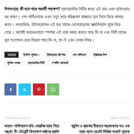
উপসংহার: কী হতে পারে পরবর্তী পদক্ষেপ?
ম্যানচেস্টার সিটির জন্য এই হার এখন দুশ্চিন্তার
বড় কারণ। পেপ গার্দিওলাকে এখন নতুন করে পরিকল্পনা সাজাতে হবে লিগে ফিরে আসার
জন্য। অন্যদিকে, টটেনহ্যামের এই জয় তাদের খেলোয়াড়দের আত্মবিশ্বাস তুঙ্গে নিয়ে
গেছে। আগামী ম্যাচগুলোতে স্পার্সরা এই ধারা বজায় রাখতে পারে কি না এবং সিটি তাদের
ভুল সংশোধন করে ফিরতে পারে কি না, তা-ই এখন দেখার বিষয়।
TAGS
ইংলিশ ফুটবল।
টটেনহ্যাম হটস্পার
পেপ গার্দিওলা
প্রিমিয়ার লিগ
ফুটবল সংবাদ
ম্যানচেস্টার সিটি
স্পোর্টস আপডেট
Previous article
Next article
ভারত-পাকিস্তান হাই-ভোল্টেজ ম্যাচ নিয়ে
ব্যান্টন ও ব্রুকের বীরত্বে লঙ্কানদের বধ: এক
শঙ্কা: টি-টোয়েন্টি বিশ্বকাপ বর্জনের হুমকি
ম্যাচ হাতে রেখেই সিরিজ পকেটে পুরলো