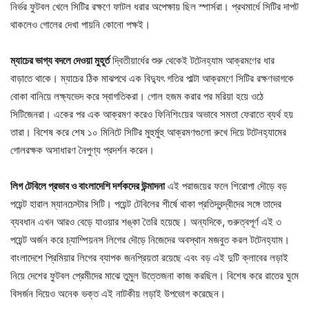
নির্ভর ফুটবল খেলে সিটির রক্ষণে ফাটল ধরার অপেক্ষায় ছিল স্পার্সরা। প্রথমার্ধে সিটির দাপট
থাকলেও গোলের দেখা পায়নি কোনো পক্ষই।
ম্যাচের ভাগ্য বদলে দেওয়া মুহূর্ত
দ্বিতীয়ার্ধের শুরু থেকেই টটেনহ্যাম আক্রমণের ধার
বাড়াতে থাকে। ম্যাচের ঠিক মাঝপথে এক বিদ্যুৎ গতির পাল্টা আক্রমণে সিটির রক্ষণভাগকে
বোকা বানিয়ে লক্ষ্যভেদ করে স্বাগতিকরা। গোল হজম করার পর মরিয়া হয়ে ওঠে
সিটিজেনরা। একের পর এক আক্রমণ করেও ফিনিশিংয়ের অভাবে সমতা ফেরাতে ব্যর্থ হয়
তারা। বিশেষ করে শেষ ১০ মিনিটে সিটির মুহুর্মুহু আক্রমণগুলো রুখে দিয়ে টটেনহ্যামের
গোলরক্ষক অসাধারণ নৈপুণ্য প্রদর্শন করেন।
লিগ টেবিলে প্রভাব ও বাংলাদেশি দর্শকদের উন্মাদনা
এই পরাজয়ের ফলে শিরোপা দৌড়ে বড়
পয়েন্ট হারাল ম্যানচেস্টার সিটি। পয়েন্ট টেবিলের শীর্ষে থাকা প্রতিদ্বন্দ্বীদের সঙ্গে তাদের
ব্যবধান এখন আরও বেড়ে যাওয়ার শঙ্কা তৈরি হয়েছে। অন্যদিকে, গুরুত্বপূর্ণ এই ৩
পয়েন্ট অর্জন করে চ্যাম্পিয়নস লিগের দৌড়ে নিজেদের অবস্থান মজবুত করল টটেনহ্যাম।
বাংলাদেশে প্রিমিয়ার লিগের ব্যাপক জনপ্রিয়তা রয়েছে এবং বড় এই দুটি ক্লাবের লড়াই
নিয়ে দেশের ফুটবল প্রেমীদের মাঝে তুমুল উত্তেজনা কাজ করছিল। বিশেষ করে রাতের ঘুমে
বিসর্জন দিয়েও অনেক ভক্ত এই নাটকীয় লড়াই উপভোগ করেছেন।