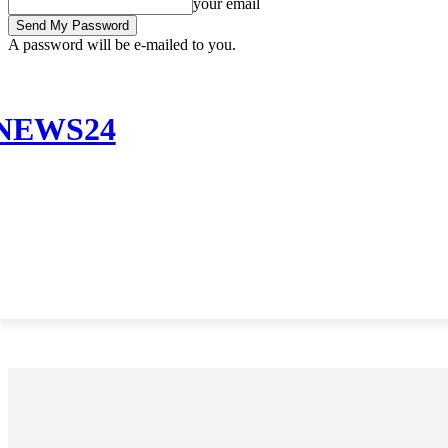
your email
A password will be e-mailed to you.
Friday, August 7, 2026
Sign in / Join
Buy now!