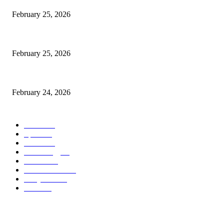
February 25, 2026
কিংস কাপের মহারণ: আল নাজমাহর বিপক্ষে সহজ জয়ের খোঁজে রোনালদোর আল নাসর
February 25, 2026
বদলি নেমেই সেসকোর বাজিমাত: এভারটনকে হারিয়ে জয়ের ধারায় ম্যানচেস্টার ইউনাইটেড
February 24, 2026
POPULAR CATEGORY
Politics
50
Sports
50
Cricket
28
Technology
22
Football
20
Entertainment
16
Bollywood
11
Feature
7