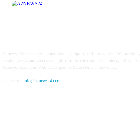
ABOUT US
A2news24 is your news, entertainment, Sports, fashion website. We provide y
breaking news and videos straight from the entertainment industry. all rights 
A2news24.com and Web Developed by Shah Roman Chowdhury
Contact us:
info@a2news24.com
FOLLOW US