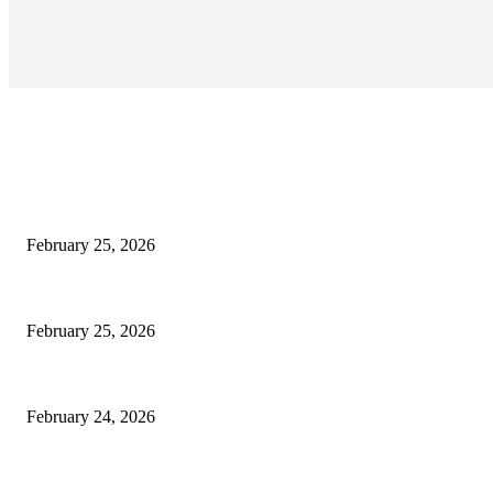
EDITOR PICKS
কাতার ফুটবল ফেস্টিভ্যাল’র টিকিট বিক্রি শুরু আজ রাত ৯টায়: মেসি-ইয়ামাল লড়াইয়ের অপেক্ষা
February 25, 2026
কিংস কাপের মহারণ: আল নাজমাহর বিপক্ষে সহজ জয়ের খোঁজে রোনালদোর আল নাসর
February 25, 2026
বদলি নেমেই সেসকোর বাজিমাত: এভারটনকে হারিয়ে জয়ের ধারায় ম্যানচেস্টার ইউনাইটেড
February 24, 2026
POPULAR POSTS
কাতার ফুটবল ফেস্টিভ্যাল’র টিকিট বিক্রি শুরু আজ রাত ৯টায়: মেসি-ইয়ামাল লড়াইয়ের অপেক্ষা