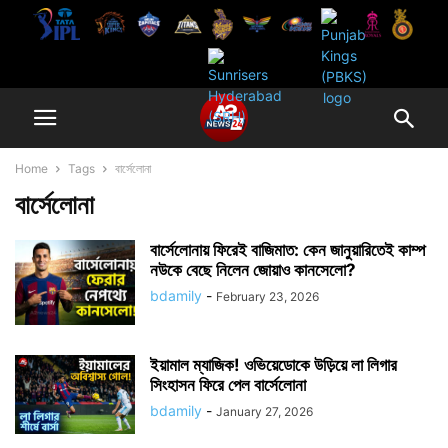
Home
Tags
বার্সেলোনা
বার্সেলোনা
বার্সেলোনায় ফিরেই বাজিমাত: কেন জানুয়ারিতেই কাম্প
নউকে বেছে নিলেন জোয়াও কানসেলো?
bdamily
-
February 23, 2026
ইয়ামাল ম্যাজিক! ওভিয়েডোকে উড়িয়ে লা লিগার
সিংহাসন ফিরে পেল বার্সেলোনা
bdamily
-
January 27, 2026