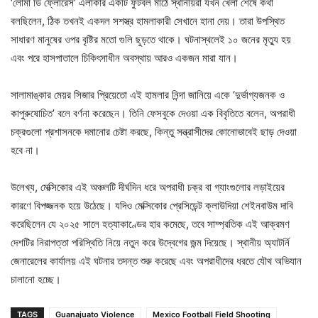
‘লোমা ডি ফ্লোরেস’ এলাকার একটি ফুটবল মাঠে স্থানীয়রা যখন খেলা শেষে কথা
বলছিলেন, ঠিক তখনই একদল সশস্ত্র হামলাকারী সেখানে হানা দেয়। তারা উপস্থিত
সাধারণ মানুষের ওপর বৃষ্টির মতো গুলি ছুড়তে থাকে। ঘটনাস্থলেই ১০ জনের মৃত্যু হয়
এবং পরে হাসপাতালে চিকিৎসাধীন অবস্থায় আরও একজন মারা যান।
সালামাঙ্কার মেয়র সিজার প্রিয়েতো এই হামলার নিন্দা জানিয়ে একে ‘দুর্ভাগ্যজনক ও
কাপুরুষোচিত’ বলে বর্ণনা করেছেন। তিনি ফেসবুকে দেওয়া এক বিবৃতিতে বলেন, অপরাধী
চক্রগুলো প্রশাসনকে দমানোর চেষ্টা করছে, কিন্তু সন্ত্রাসীদের কোনোভাবেই ছাড় দেওয়া
হবে না।
উলেখ্য, মেক্সিকোর এই অঞ্চলটি দীর্ঘদিন ধরে অপরাধী চক্র বা গ্যাংগুলোর লড়াইয়ের
কারণে বিপজ্জনক হয়ে উঠেছে। যদিও মেক্সিকোর প্রেসিডেন্ট ক্লাউদিয়া শেইনবাউম দাবি
করেছিলেন যে ২০২৫ সালে হত্যাকাণ্ডের হার কমেছে, তবে সাম্প্রতিক এই আক্রমণ
দেশটির নিরাপত্তা পরিস্থিতি নিয়ে নতুন করে উদ্বেগের জন্ম দিয়েছে। স্থানীয় অ্যাটর্নি
জেনারেলের কার্যালয় এই ঘটনার তদন্ত শুরু করেছে এবং অপরাধীদের ধরতে যৌথ অভিযান
চালানো হচ্ছে।
TAGS
Guanajuato Violence
Mexico Football Field Shooting