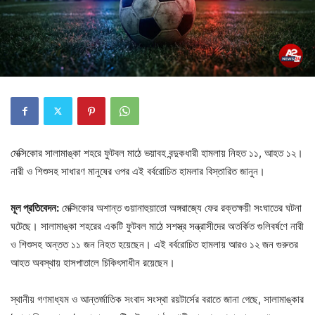
মেক্সিকোর সালামাঙ্কা শহরে ফুটবল মাঠে ভয়াবহ বন্দুকধারী হামলায় নিহত ১১, আহত ১২।
নারী ও শিশুসহ সাধারণ মানুষের ওপর এই বর্বরোচিত হামলার বিস্তারিত জানুন।
মূল প্রতিবেদন:
মেক্সিকোর অশান্ত গুয়ানাহুয়াতো অঙ্গরাজ্যে ফের রক্তক্ষয়ী সংঘাতের ঘটনা
ঘটেছে। সালামাঙ্কা শহরের একটি ফুটবল মাঠে সশস্ত্র সন্ত্রাসীদের অতর্কিত গুলিবর্ষণে নারী
ও শিশুসহ অন্তত ১১ জন নিহত হয়েছেন। এই বর্বরোচিত হামলায় আরও ১২ জন গুরুতর
আহত অবস্থায় হাসপাতালে চিকিৎসাধীন রয়েছেন।
স্থানীয় গণমাধ্যম ও আন্তর্জাতিক সংবাদ সংস্থা রয়টার্সের বরাতে জানা গেছে, সালামাঙ্কার