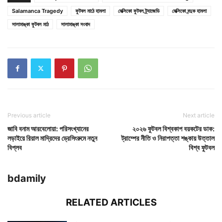
Salamanca Tragedy
ফুটবল মাঠে হামলা
মেক্সিকো ফুটবল ট্র্যাজেডি
মেক্সিকো বন্দুক হামলা
সালামাঙ্কা ফুটবল মাঠ
সালামাঙ্কা সংবাদ
Previous article
Next article
জাবি বনাম আরবেলোয়া: পরিসংখ্যানের
২০২৬ ফুটবল বিশ্বকাপ বয়কটের ডাক:
লড়াইয়ে রিয়াল মাদ্রিদের ড্রেসিংরুমে নতুন
ট্রাম্পের নীতি ও নিরাপত্তা শঙ্কায় উত্তাল
বিপ্লব
বিশ্ব ফুটবল
bdamily
RELATED ARTICLES