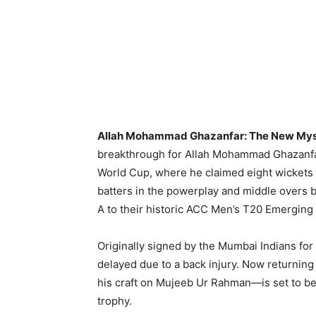
Allah Mohammad Ghazanfar: The New Mys
breakthrough for Allah Mohammad Ghazanfa
World Cup,
where he claimed eight wickets
batters in the powerplay and middle overs 
A to their historic ACC Men’s T20 Emerging T
Originally signed by the Mumbai Indians for
delayed due to a back injury.
Now returning 
his craft on Mujeeb Ur Rahman—is set to beco
trophy.