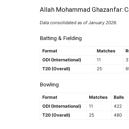
Allah Mohammad Ghazanfar: Ca
Data consolidated as of January 2026.
Batting & Fielding
Format
Matches
R
ODI (International)
11
3
T20 (Overall)
25
6
Bowling
Format
Matches
Balls
ODI (International)
11
422
T20 (Overall)
25
480