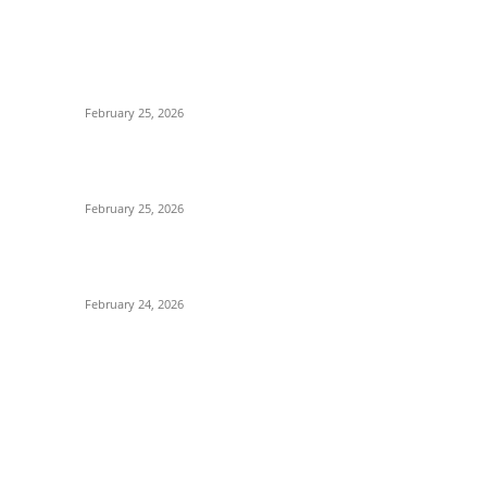
POPULAR POSTS
P
-
কাতার ফুটবল ফেস্টিভ্যাল’র টিকিট বিক্রি শুরু আজ রাত ৯টায়: মেসি-
Po
ইয়ামাল লড়াইয়ের অপেক্ষায় ভক্তরা
S
February 25, 2026
Cr
কিংস কাপের মহারণ: আল নাজমাহর বিপক্ষে সহজ জয়ের খোঁজে
T
রোনালদোর আল নাসর
Fo
February 25, 2026
E
বদলি নেমেই সেসকোর বাজিমাত: এভারটনকে হারিয়ে জয়ের ধারায়
B
ম্যানচেস্টার ইউনাইটেড
F
February 24, 2026
OUT US
F