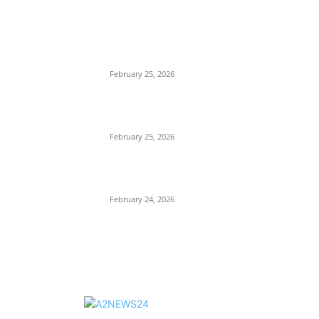
EDITOR PICKS
কাতার ফুটবল ফেস্টিভ্যাল’র টিকিট বিক্রি শুরু আজ রাত ৯টায়: মেসি
ইয়ামাল লড়াইয়ের অপেক্ষায় ভক্তরা
February 25, 2026
কিংস কাপের মহারণ: আল নাজমাহর বিপক্ষে সহজ জয়ের খোঁজে
রোনালদোর আল নাসর
February 25, 2026
বদলি নেমেই সেসকোর বাজিমাত: এভারটনকে হারিয়ে জয়ের ধারায়
ম্যানচেস্টার ইউনাইটেড
February 24, 2026
AB