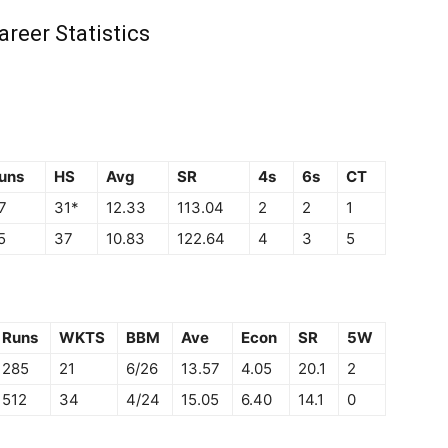
reer Statistics
uns
HS
Avg
SR
4s
6s
CT
7
31*
12.33
113.04
2
2
1
5
37
10.83
122.64
4
3
5
Runs
WKTS
BBM
Ave
Econ
SR
5W
285
21
6/26
13.57
4.05
20.1
2
512
34
4/24
15.05
6.40
14.1
0