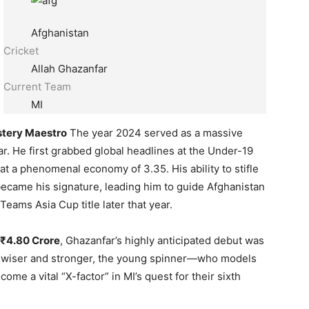
Afghanistan
Cricket
Allah Ghazanfar
Current Team
MI
tery Maestro
The year 2024 served as a massive
r.
He first grabbed global headlines at the Under-19
 at a phenomenal economy of 3.
35.
His ability to stifle
became his signature,
leading him to guide Afghanistan
eams Asia Cup title later that year.
₹4.80 Crore
,
Ghazanfar’s highly anticipated debut was
wiser and stronger,
the young spinner—who models
me a vital “X-factor” in MI’s quest for their sixth